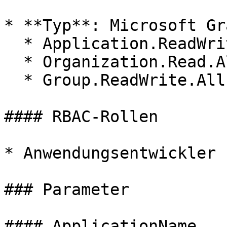
* **Typ**: Microsoft Gra
  * Application.ReadWrite.OwnedBy

  * Organization.Read.All

  * Group.ReadWrite.All

#### RBAC-Rollen

* Anwendungsentwickler

### Parameter

#### ApplicationName
