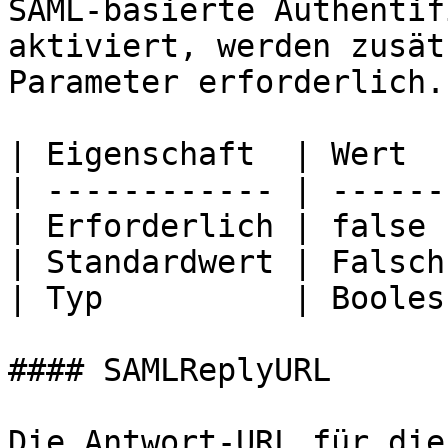
SAML-basierte Authentif
aktiviert, werden zusät
Parameter erforderlich.

| Eigenschaft  | Wert   
| ------------ | -------
| Erforderlich | false  
| Standardwert | Falsch 
| Typ          | Boolesc
#### SAMLReplyURL

Die Antwort-URL für die