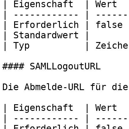
| Eigenschaft  | Wert  
| ------------ | ------
| Erforderlich | false 
| Standardwert |       
| Typ          | Zeiche
#### SAMLLogoutURL

Die Abmelde-URL für die
| Eigenschaft  | Wert  
| ------------ | ------
| Erforderlich | false 