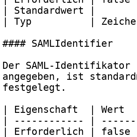
| Standardwert |       
| Typ          | Zeiche
#### SAMLIdentifier

Der SAML-Identifikator 
angegeben, ist standard
festgelegt.

| Eigenschaft  | Wert  
| ------------ | ------
| Erforderlich | false 