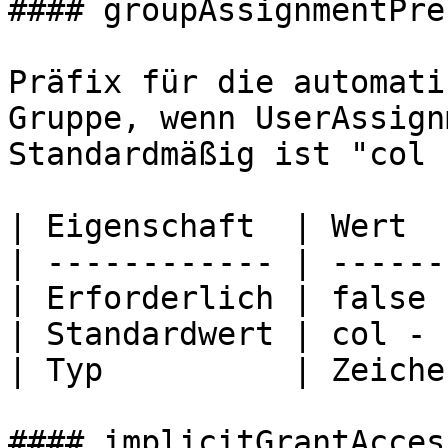
#### groupAssignmentPref
Präfix für die automati
Gruppe, wenn UserAssign
Standardmäßig ist "col 
| Eigenschaft  | Wert  
| ------------ | ------
| Erforderlich | false 
| Standardwert | col - 
| Typ          | Zeiche
#### implicitGrantAcces