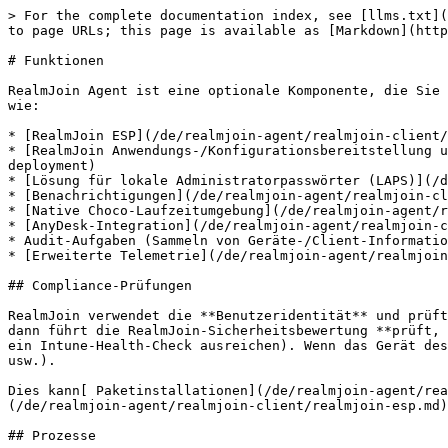
> For the complete documentation index, see [llms.txt](
to page URLs; this page is available as [Markdown](http
# Funktionen

RealmJoin Agent ist eine optionale Komponente, die Sie 
wie:

* [RealmJoin ESP](/de/realmjoin-agent/realmjoin-client/
* [RealmJoin Anwendungs-/Konfigurationsbereitstellung u
deployment)

* [Lösung für lokale Administratorpasswörter (LAPS)](/d
* [Benachrichtigungen](/de/realmjoin-agent/realmjoin-cl
* [Native Choco-Laufzeitumgebung](/de/realmjoin-agent/r
* [AnyDesk-Integration](/de/realmjoin-agent/realmjoin-c
* Audit-Aufgaben (Sammeln von Geräte-/Client-Informatio
* [Erweiterte Telemetrie](/de/realmjoin-agent/realmjoin
## Compliance-Prüfungen

RealmJoin verwendet die **Benutzeridentität** und prüft
dann führt die RealmJoin-Sicherheitsbewertung **prüft, 
ein Intune-Health-Check ausreichen). Wenn das Gerät des
usw.).

Dies kann[ Paketinstallationen](/de/realmjoin-agent/rea
(/de/realmjoin-agent/realmjoin-client/realmjoin-esp.md)
## Prozesse
