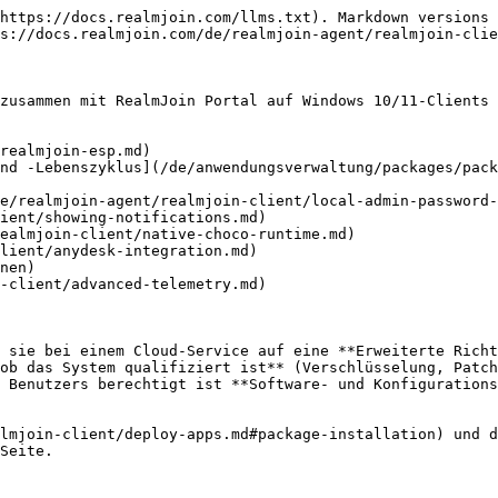
https://docs.realmjoin.com/llms.txt). Markdown versions 
s://docs.realmjoin.com/de/realmjoin-agent/realmjoin-clie
zusammen mit RealmJoin Portal auf Windows 10/11-Clients 
realmjoin-esp.md)

nd -Lebenszyklus](/de/anwendungsverwaltung/packages/pack
e/realmjoin-agent/realmjoin-client/local-admin-password-
ient/showing-notifications.md)

ealmjoin-client/native-choco-runtime.md)

lient/anydesk-integration.md)

nen)

-client/advanced-telemetry.md)

 sie bei einem Cloud-Service auf eine **Erweiterte Richt
ob das System qualifiziert ist** (Verschlüsselung, Patch
 Benutzers berechtigt ist **Software- und Konfigurations
lmjoin-client/deploy-apps.md#package-installation) und 
Seite.
