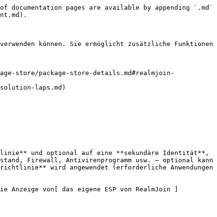
of documentation pages are available by appending `.md` 
nt.md).

verwenden können. Sie ermöglicht zusätzliche Funktionen 
age-store/package-store-details.md#realmjoin-
solution-laps.md)

linie** und optional auf eine **sekundäre Identität**, 
stand, Firewall, Antivirenprogramm usw. – optional kann 
richtlinie** wird angewendet (erforderliche Anwendungen 
die Anzeige von[ das eigene ESP von RealmJoin ]