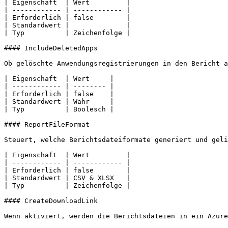
| Eigenschaft  | Wert         |

| ------------ | ------------ |

| Erforderlich | false        |

| Standardwert |              |

| Typ          | Zeichenfolge |

#### IncludeDeletedApps

Ob gelöschte Anwendungsregistrierungen in den Bericht a
| Eigenschaft  | Wert     |

| ------------ | -------- |

| Erforderlich | false    |

| Standardwert | Wahr     |

| Typ          | Boolesch |

#### ReportFileFormat

Steuert, welche Berichtsdateiformate generiert und geli
| Eigenschaft  | Wert         |

| ------------ | ------------ |

| Erforderlich | false        |

| Standardwert | CSV & XLSX   |

| Typ          | Zeichenfolge |

#### CreateDownloadLink

Wenn aktiviert, werden die Berichtsdateien in ein Azure