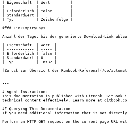
| Eigenschaft  | Wert         |

| ------------ | ------------ |

| Erforderlich | false        |

| Standardwert |              |

| Typ          | Zeichenfolge |

#### LinkExpiryDays

Anzahl der Tage, bis der generierte Download-Link abläu
| Eigenschaft  | Wert  |

| ------------ | ----- |

| Erforderlich | false |

| Standardwert | 6     |

| Typ          | Int32 |

[Zurück zur Übersicht der Runbook-Referenz](/de/automat
---

# Agent Instructions

This documentation is published with GitBook. GitBook i
technical content effectively. Learn more at gitbook.co
## Querying This Documentation

If you need additional information that is not directly
Perform an HTTP GET request on the current page URL wit