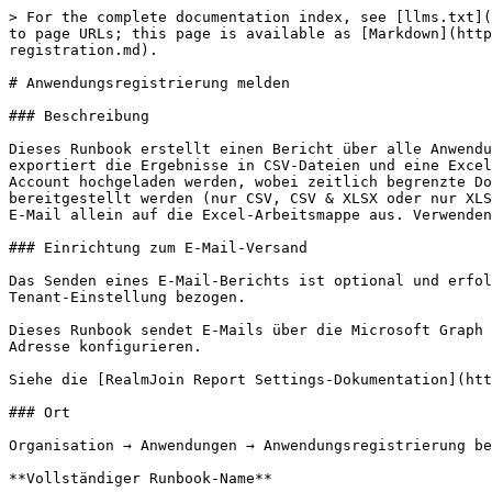
> For the complete documentation index, see [llms.txt](
to page URLs; this page is available as [Markdown](http
registration.md).

# Anwendungsregistrierung melden

### Beschreibung

Dieses Runbook erstellt einen Bericht über alle Anwendu
exportiert die Ergebnisse in CSV-Dateien und eine Excel
Account hochgeladen werden, wobei zeitlich begrenzte Do
bereitgestellt werden (nur CSV, CSV & XLSX oder nur XLS
E-Mail allein auf die Excel-Arbeitsmappe aus. Verwenden
### Einrichtung zum E-Mail-Versand

Das Senden eines E-Mail-Berichts ist optional und erfol
Tenant-Einstellung bezogen.

Dieses Runbook sendet E-Mails über die Microsoft Graph 
Adresse konfigurieren.

Siehe die [RealmJoin Report Settings-Dokumentation](htt
### Ort

Organisation → Anwendungen → Anwendungsregistrierung be
**Vollständiger Runbook-Name**
