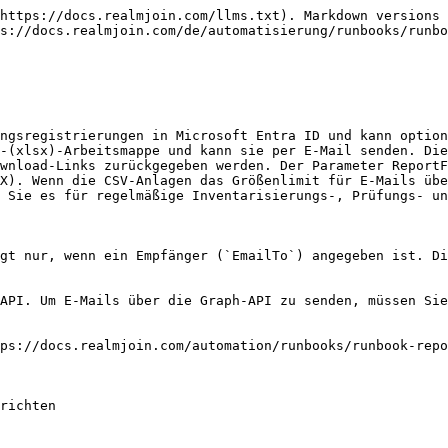
https://docs.realmjoin.com/llms.txt). Markdown versions 
s://docs.realmjoin.com/de/automatisierung/runbooks/runbo
ngsregistrierungen in Microsoft Entra ID und kann option
-(xlsx)-Arbeitsmappe und kann sie per E-Mail senden. Die
wnload-Links zurückgegeben werden. Der Parameter ReportF
X). Wenn die CSV-Anlagen das Größenlimit für E-Mails übe
 Sie es für regelmäßige Inventarisierungs-, Prüfungs- un
gt nur, wenn ein Empfänger (`EmailTo`) angegeben ist. Di
API. Um E-Mails über die Graph-API zu senden, müssen Sie
ps://docs.realmjoin.com/automation/runbooks/runbook-repo
richten
