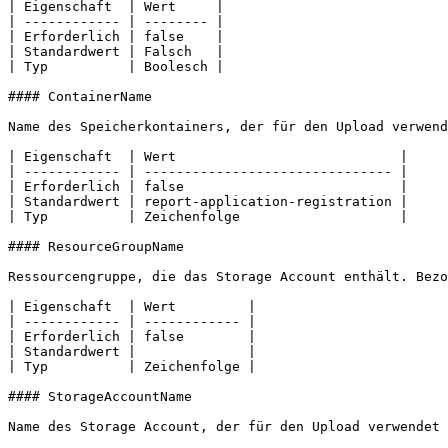
| Eigenschaft  | Wert     |

| ------------ | -------- |

| Erforderlich | false    |

| Standardwert | Falsch   |

| Typ          | Boolesch |

#### ContainerName

Name des Speicherkontainers, der für den Upload verwend
| Eigenschaft  | Wert                            |

| ------------ | ------------------------------- |

| Erforderlich | false                           |

| Standardwert | report-application-registration |

| Typ          | Zeichenfolge                    |

#### ResourceGroupName

Ressourcengruppe, die das Storage Account enthält. Bezo
| Eigenschaft  | Wert         |

| ------------ | ------------ |

| Erforderlich | false        |

| Standardwert |              |

| Typ          | Zeichenfolge |

#### StorageAccountName

Name des Storage Account, der für den Upload verwendet 