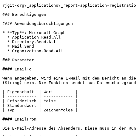
rjgit-org\_applications\_report-application-registratio
### Berechtigungen

#### Anwendungsberechtigungen

* **Typ**: Microsoft Graph

  * Application.Read.All

  * Directory.Read.All

  * Mail.Send

  * Organization.Read.All

### Parameter

#### EmailTo

Wenn angegeben, wird eine E-Mail mit dem Bericht an die
(String) sein. Die Funktion sendet aus Datenschutzgründ
| Eigenschaft  | Wert         |

| ------------ | ------------ |

| Erforderlich | false        |

| Standardwert |              |

| Typ          | Zeichenfolge |

#### EmailFrom

Die E-Mail-Adresse des Absenders. Diese muss in der Run