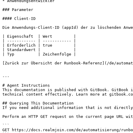
* Anwendungsentwickler

### Parameter

#### Client-ID

Die Anwendungs-Client-ID (appId) der zu löschenden Anwe
| Eigenschaft  | Wert         |

| ------------ | ------------ |

| Erforderlich | true         |

| Standardwert |              |

| Typ          | Zeichenfolge |

[Zurück zur Übersicht der Runbook-Referenz](/de/automat
---

# Agent Instructions

This documentation is published with GitBook. GitBook i
technical content effectively. Learn more at gitbook.co
## Querying This Documentation

If you need additional information that is not directly
Perform an HTTP GET request on the current page URL wit
```

GET https://docs.realmjoin.com/de/automatisierung/runbo