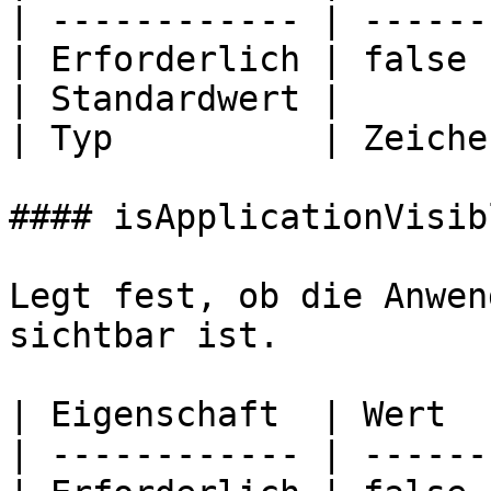
| ------------ | ------
| Erforderlich | false 
| Standardwert |       
| Typ          | Zeiche
#### isApplicationVisibl
Legt fest, ob die Anwen
sichtbar ist.

| Eigenschaft  | Wert   
| ------------ | -------