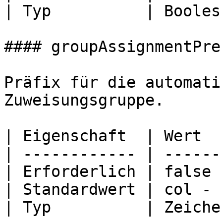
| Typ          | Boolesc
#### groupAssignmentPref
Präfix für die automati
Zuweisungsgruppe.

| Eigenschaft  | Wert  
| ------------ | ------
| Erforderlich | false 
| Standardwert | col - 
| Typ          | Zeiche