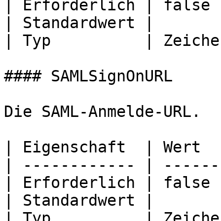
| Erforderlich | false 
| Standardwert |       
| Typ          | Zeiche
#### SAMLSignOnURL

Die SAML-Anmelde-URL.

| Eigenschaft  | Wert  
| ------------ | ------
| Erforderlich | false 
| Standardwert |       
| Typ          | Zeiche