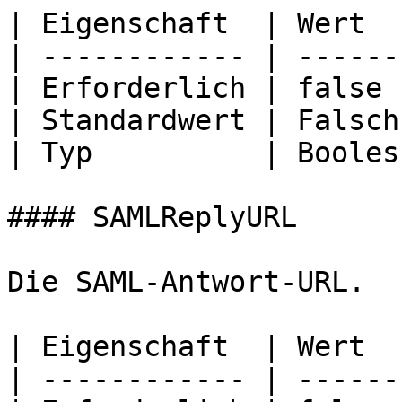
| Eigenschaft  | Wert   
| ------------ | -------
| Erforderlich | false  
| Standardwert | Falsch 
| Typ          | Boolesc
#### SAMLReplyURL

Die SAML-Antwort-URL.

| Eigenschaft  | Wert  
| ------------ | ------