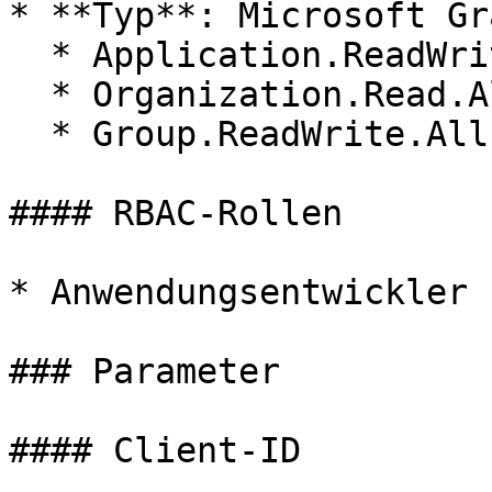
* **Typ**: Microsoft Gra
  * Application.ReadWrite.OwnedBy

  * Organization.Read.All

  * Group.ReadWrite.All

#### RBAC-Rollen

* Anwendungsentwickler

### Parameter

#### Client-ID
