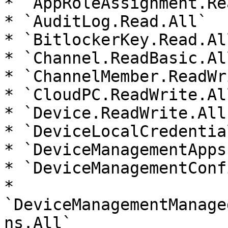
* `AppRoleAssignment.Re
* `AuditLog.Read.All`

* `BitlockerKey.Read.All
* `Channel.ReadBasic.All
* `ChannelMember.ReadWr
* `CloudPC.ReadWrite.All
* `Device.ReadWrite.All`
* `DeviceLocalCredentia
* `DeviceManagementApps
* `DeviceManagementConf
* 
`DeviceManagementManage
ns.All`
