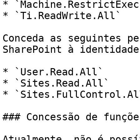
* `Machine.RestrictExec
* `Ti.ReadWrite.All`

Conceda as seguintes pe
SharePoint à identidade
* `User.Read.All`

* `Sites.Read.All`

* `Sites.FullControl.All
### Concessão de funçõe
Atualmente, não é possí