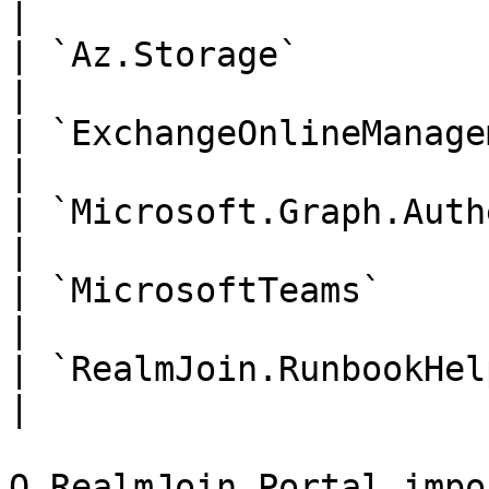
|

| `Az.Storage`                     
|

| `ExchangeOnlineManagement`       
|

| `Microsoft.Graph.Authentication`
|

| `MicrosoftTeams`                 
|

| `RealmJoin.RunbookHelper`        
|

O RealmJoin Portal impo