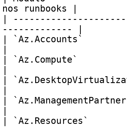
nos runbooks |

| ---------------------
------------- |

| `Az.Accounts`                    
|

| `Az.Compute`                     
|

| `Az.DesktopVirtualization`       
|

| `Az.ManagementPartner`           
|

| `Az.Resources`                   