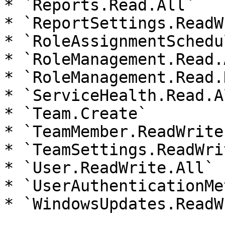
* `Reports.Read.All`

* `ReportSettings.ReadW
* `RoleAssignmentSchedu
* `RoleManagement.Read.A
* `RoleManagement.Read.
* `ServiceHealth.Read.Al
* `Team.Create`

* `TeamMember.ReadWrite
* `TeamSettings.ReadWri
* `User.ReadWrite.All`

* `UserAuthenticationMe
* `WindowsUpdates.ReadW