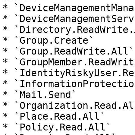
* `DeviceManagementMana
* `DeviceManagementServ
* `Directory.ReadWrite.A
* `Group.Create`

* `Group.ReadWrite.All`

* `GroupMember.ReadWrit
* `IdentityRiskyUser.Re
* `InformationProtectio
* `Mail.Send`

* `Organization.Read.All
* `Place.Read.All`

* `Policy.Read.All`
