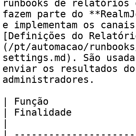
runbooks de relatórios 
fazem parte do **RealmJ
e implementam os canais
[Definições do Relatóri
(/pt/automacao/runbooks
settings.md). São usada
enviar os resultados do
administradores.

| Função                                                                                                           
| Finalidade                                                                                                                                                                        
|

| ---------------------