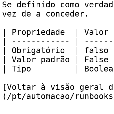
Se definido como verdad
vez de a conceder.

| Propriedade  | Valor  
| ------------ | -------
| Obrigatório  | falso  
| Valor padrão | False  
| Tipo         | Boolean
[Voltar à visão geral d
(/pt/automacao/runbooks