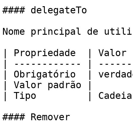
#### delegateTo

Nome principal de utili
| Propriedade  | Valor 
| ------------ | ------
| Obrigatório  | verdad
| Valor padrão |       
| Tipo         | Cadeia
#### Remover
