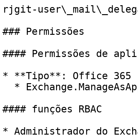
rjgit-user\_mail\_deleg
### Permissões

#### Permissões de apli
* **Tipo**: Office 365 
  * Exchange.ManageAsApp

#### funções RBAC

* Administrador do Excha