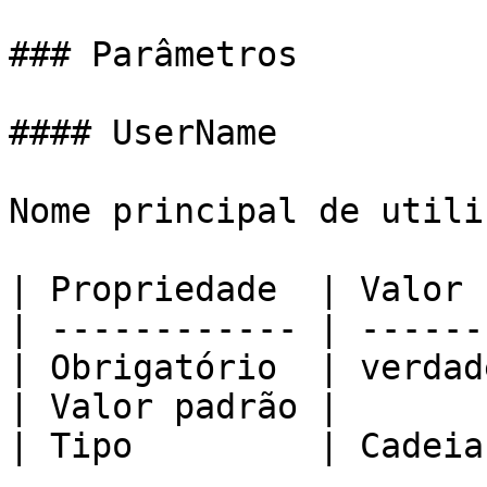
### Parâmetros

#### UserName

Nome principal de utili
| Propriedade  | Valor 
| ------------ | ------
| Obrigatório  | verdad
| Valor padrão |       
| Tipo         | Cadeia