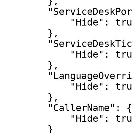
        },

        "ServiceDeskPortalUrl": {

            "Hide": true

        },

        "ServiceDeskTicketUrl": {

            "Hide": true

        },

        "LanguageOverride": {

            "Hide": true

        },

        "CallerName": {

            "Hide": true

        }
