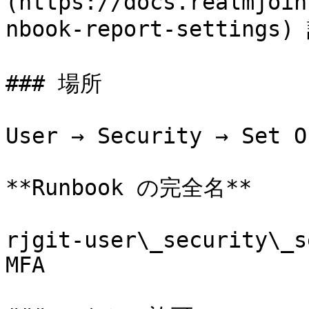
(https://docs.realmjoin
nbook-report-setting
### 場所

User → Security → Set O
**Runbook の完全名**

rjgit-user\_security\_s
MFA
