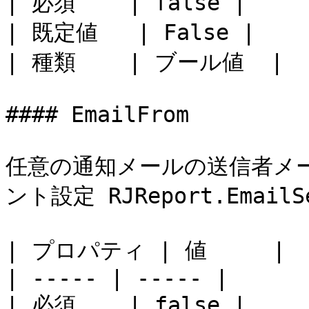
| 必須    | false |

| 既定値   | False |

| 種類    | ブール値  |

#### EmailFrom

任意の通知メールの送信者メール
ント設定 RJReport.Emai
| プロパティ | 値     |

| ----- | ----- |

| 必須    | false |
