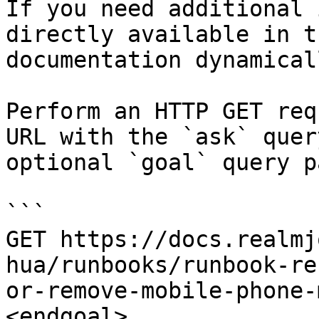
If you need additional 
directly available in t
documentation dynamical
Perform an HTTP GET req
URL with the `ask` quer
optional `goal` query p
```

GET https://docs.realmj
hua/runbooks/runbook-re
or-remove-mobile-phone-
<endgoal>
