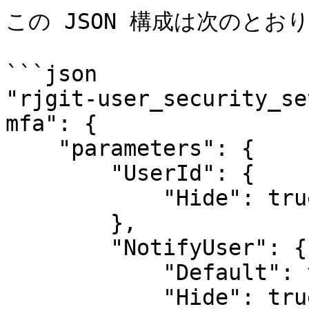
この JSON 構成は次のとおり
```json

"rjgit-user_security_se
mfa": {

    "parameters": {

        "UserId": {

            "Hide": true

        },

        "NotifyUser": {

            "Default": true,

            "Hide": true
