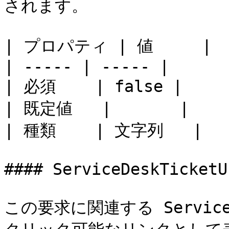
されます。

| プロパティ | 値     |

| ----- | ----- |

| 必須    | false |

| 既定値   |       |

| 種類    | 文字列   |

#### ServiceDeskTicketUr
この要求に関連する Servic