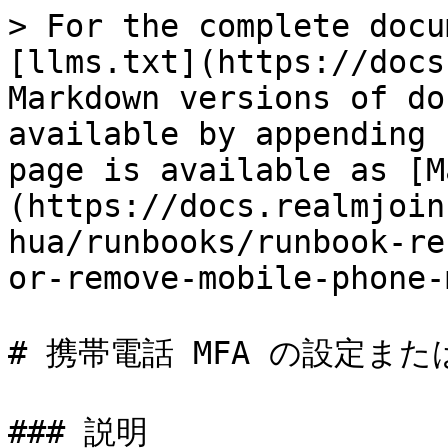
> For the complete docu
[llms.txt](https://docs
Markdown versions of do
available by appending 
page is available as [M
(https://docs.realmjoin
hua/runbooks/runbook-re
or-remove-mobile-phone-
# 携帯電話 MFA の設定また
### 説明
