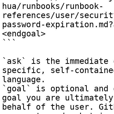
hua/runbooks/runbook-
references/user/securit
password-expiration.md?
<endgoal>

```

`ask` is the immediate 
specific, self-containe
language.

`goal` is optional and 
goal you are ultimately
behalf of the user. Git