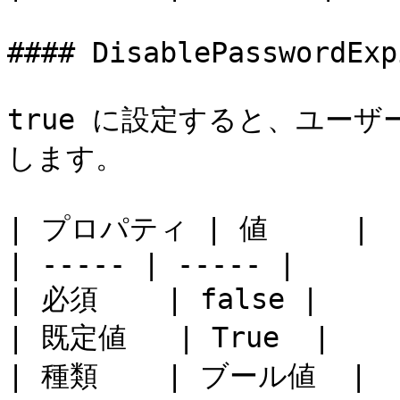
#### DisablePasswordExp
true に設定すると、ユー
します。

| プロパティ | 値     |

| ----- | ----- |

| 必須    | false |

| 既定値   | True  |

| 種類    | ブール値  |
