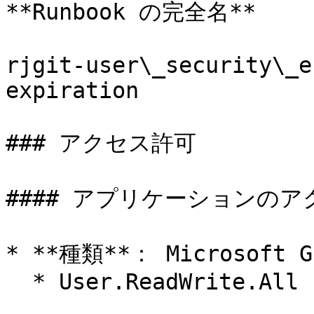
**Runbook の完全名**

rjgit-user\_security\_e
expiration

### アクセス許可

#### アプリケーションのア
* **種類**： Microsoft Gr
  * User.ReadWrite.All
