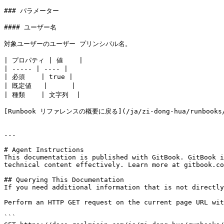
### パラメーター

#### ユーザー名

対象ユーザーのユーザー プリンシパル名。

| プロパティ | 値    |

| ----- | ---- |

| 必須    | true |

| 既定値   |      |

| 種類    | 文字列  |

[Runbook リファレンスの概要に戻る](/ja/zi-dong-hua/runbooks/ru
---

# Agent Instructions

This documentation is published with GitBook. GitBook i
technical content effectively. Learn more at gitbook.co
## Querying This Documentation

If you need additional information that is not directly
Perform an HTTP GET request on the current page URL wit
```
