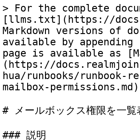
> For the complete docu
[llms.txt](https://docs
Markdown versions of do
available by appending 
page is available as [M
(https://docs.realmjoin
hua/runbooks/runbook-re
mailbox-permissions.md).
# メールボックス権限を一覧表
### 説明
