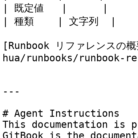
| 既定値   |      |

| 種類    | 文字列  |

[Runbook リファレンスの概要
hua/runbooks/runbook-re
---

# Agent Instructions

This documentation is p
GitBook is the document