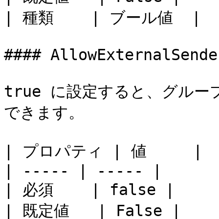
| 種類    | ブール値  |

#### AllowExternalSender
true に設定すると、グル
できます。

| プロパティ | 値     |

| ----- | ----- |

| 必須    | false |

| 既定値   | False |
