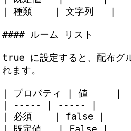
| 種類    | 文字列   |

#### ルーム リスト

true に設定すると、配布
れます。

| プロパティ | 値     |

| ----- | ----- |

| 必須    | false |

| 既定値   | False |
