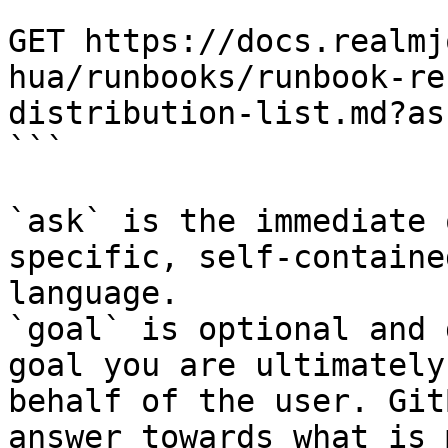
```

GET https://docs.realmj
hua/runbooks/runbook-re
distribution-list.md?as
```

`ask` is the immediate 
specific, self-containe
language.

`goal` is optional and 
goal you are ultimately
behalf of the user. Git
answer towards what is 