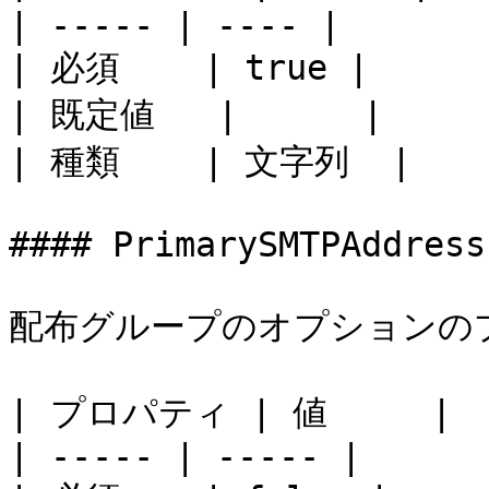
| ----- | ---- |

| 必須    | true |

| 既定値   |      |

| 種類    | 文字列  |

#### PrimarySMTPAddress

配布グループのオプションのプラ
| プロパティ | 値     |

| ----- | ----- |
