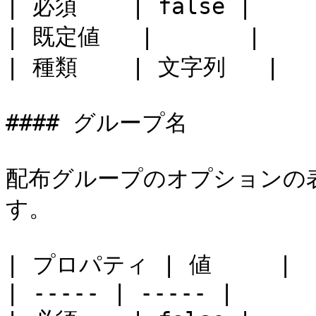
| 必須    | false |

| 既定値   |       |

| 種類    | 文字列   |

#### グループ名

配布グループのオプションの
す。

| プロパティ | 値     |

| ----- | ----- |
