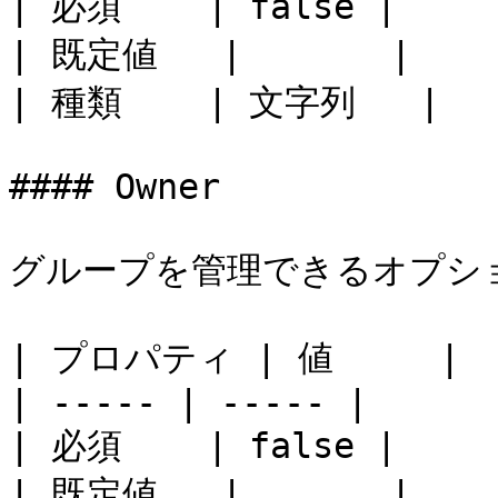
| 必須    | false |

| 既定値   |       |

| 種類    | 文字列   |

#### Owner

グループを管理できるオプショ
| プロパティ | 値     |

| ----- | ----- |

| 必須    | false |

| 既定値   |       |
