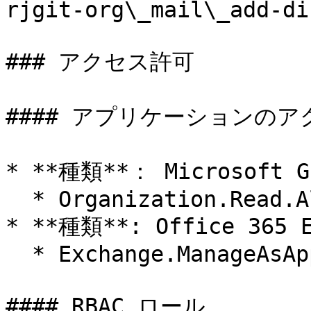
rjgit-org\_mail\_add-di
### アクセス許可

#### アプリケーションのア
* **種類**： Microsoft Gr
  * Organization.Read.All

* **種類**: Office 365 E
  * Exchange.ManageAsApp

#### RBAC ロール
