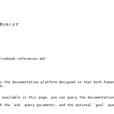
要があります

nbook-references.md)

s the documentation platform designed so that both human
m.

 available in this page, you can query the documentation
h the `ask` query parameter, and the optional `goal` que