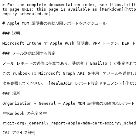
> For the complete documentation index, see [llms.txt](
to page URLs; this page is available as [Markdown](http
expiry_scheduled.md).

# Apple MDM 証明書の有効期限レポートをスケジュール

### 説明

Microsoft Intune で Apple Push 証明書、VPP ト
### メール送信に関する設定

メール レポートの送信は任意であり、受信者（`EmailTo`）が指定されている
この runbook は Microsoft Graph API を使用してメール
次を参照してください。 [RealmJoin レポート設定ドキュメント](https://do
### 場所

Organization → General → Apple MDM 証明書の期限切れレポ
**Runbook の完全名**

rjgit-org\_general\_report-apple-mdm-cert-expiry\_sched
### アクセス許可
