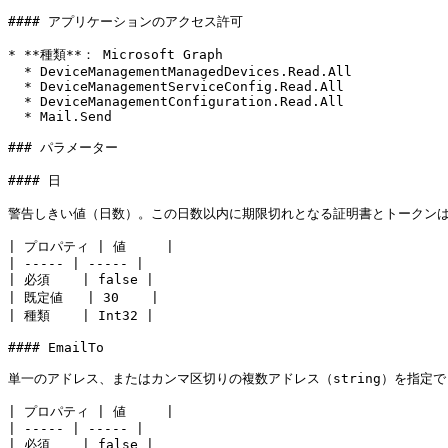
#### アプリケーションのアクセス許可

* **種類**： Microsoft Graph

  * DeviceManagementManagedDevices.Read.All

  * DeviceManagementServiceConfig.Read.All

  * DeviceManagementConfiguration.Read.All

  * Mail.Send

### パラメーター

#### 日

警告しきい値（日数）。この日数以内に期限切れとなる証明書とトークンは、
| プロパティ | 値     |

| ----- | ----- |

| 必須    | false |

| 既定値   | 30    |

| 種類    | Int32 |

#### EmailTo

単一のアドレス、またはカンマ区切りの複数アドレス（string）を指定
| プロパティ | 値     |

| ----- | ----- |

| 必須    | false |
