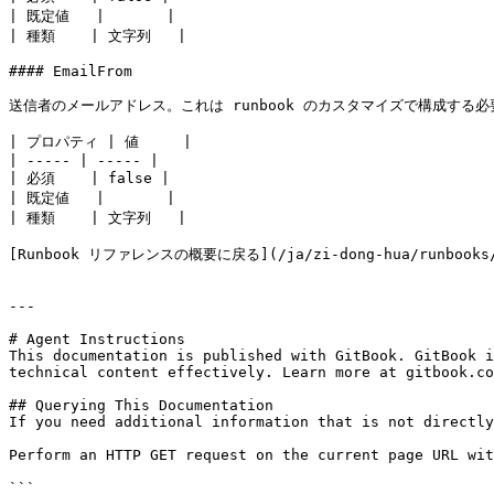
| 既定値   |       |

| 種類    | 文字列   |

#### EmailFrom

送信者のメールアドレス。これは runbook のカスタマイズで構成する必
| プロパティ | 値     |

| ----- | ----- |

| 必須    | false |

| 既定値   |       |

| 種類    | 文字列   |

[Runbook リファレンスの概要に戻る](/ja/zi-dong-hua/runbooks/ru
---

# Agent Instructions

This documentation is published with GitBook. GitBook i
technical content effectively. Learn more at gitbook.co
## Querying This Documentation

If you need additional information that is not directly
Perform an HTTP GET request on the current page URL wit
```
