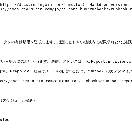
https://docs.realmjoin.com/llms.txt). Markdown versions 
s://docs.realmjoin.com/ja/zi-dong-hua/runbooks/runbook-r
ークン、DEP トークンの有効期限を監視します。指定したしきい値以内に期限切れと
場合にのみ行われます。送信元アドレスは `RJReport.EmailSender
を送信します。Graph API 経由でメールを送信するには、runbook のカ
cs.realmjoin.com/automation/runbooks/runbook-repo
ート（スケジュール済み）

uled
