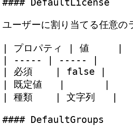
#### DefaultLicense

ユーザーに割り当てる任意のラ
| プロパティ | 値     |

| ----- | ----- |

| 必須    | false |

| 既定値   |       |

| 種類    | 文字列   |

#### DefaultGroups
