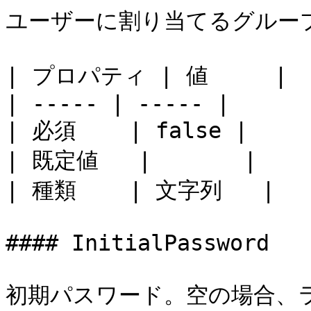
ユーザーに割り当てるグループ
| プロパティ | 値     |

| ----- | ----- |

| 必須    | false |

| 既定値   |       |

| 種類    | 文字列   |

#### InitialPassword

初期パスワード。空の場合、