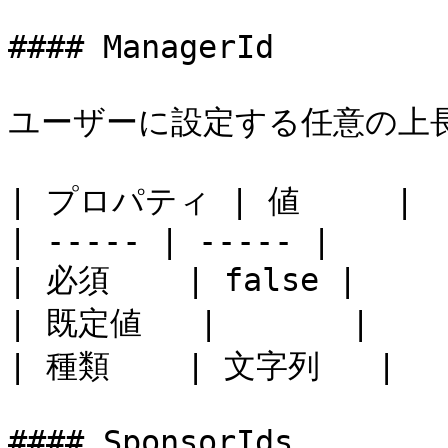
#### ManagerId

ユーザーに設定する任意の上長ユ
| プロパティ | 値     |

| ----- | ----- |

| 必須    | false |

| 既定値   |       |

| 種類    | 文字列   |

#### SponsorIds
