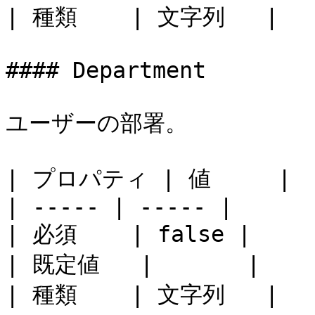
| 種類    | 文字列   |

#### Department

ユーザーの部署。

| プロパティ | 値     |

| ----- | ----- |

| 必須    | false |

| 既定値   |       |

| 種類    | 文字列   |
