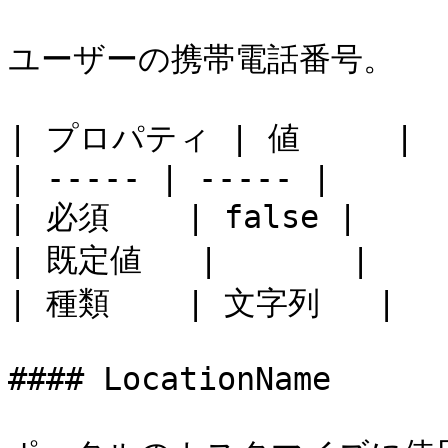
ユーザーの携帯電話番号。

| プロパティ | 値     |

| ----- | ----- |

| 必須    | false |

| 既定値   |       |

| 種類    | 文字列   |

#### LocationName
