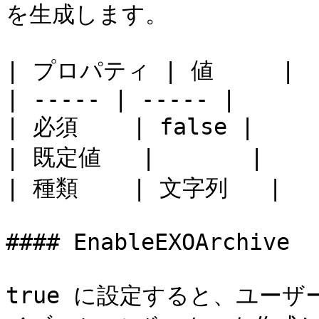
を生成します。

| プロパティ | 値     |

| ----- | ----- |

| 必須    | false |

| 既定値   |       |

| 種類    | 文字列   |

#### EnableEXOArchive

true に設定すると、ユーザー用