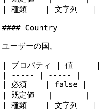
| 種類    | 文字列   |

#### Country

ユーザーの国。

| プロパティ | 値     |

| ----- | ----- |

| 必須    | false |

| 既定値   |       |

| 種類    | 文字列   |
