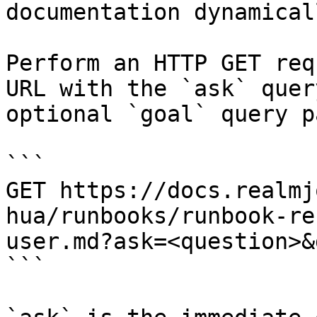
documentation dynamical
Perform an HTTP GET req
URL with the `ask` quer
optional `goal` query p
```

GET https://docs.realmj
hua/runbooks/runbook-re
user.md?ask=<question>&
```
