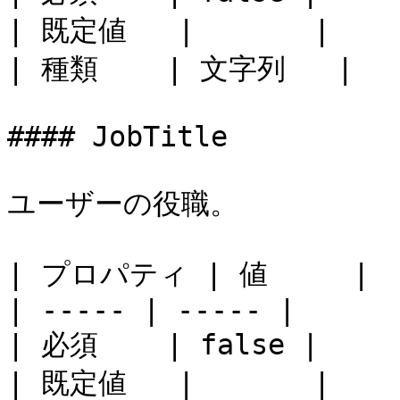
| 既定値   |       |

| 種類    | 文字列   |

#### JobTitle

ユーザーの役職。

| プロパティ | 値     |

| ----- | ----- |

| 必須    | false |

| 既定値   |       |
