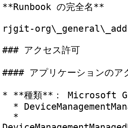
**Runbook の完全名**

rjgit-org\_general\_add
### アクセス許可

#### アプリケーションのア
* **種類**： Microsoft Gr
  * DeviceManagementManagedDevices.Read.All

  * 
DeviceManagementManaged