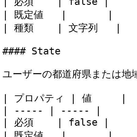
| 必須    | false |

| 既定値   |       |

| 種類    | 文字列   |

#### State

ユーザーの都道府県または地域
| プロパティ | 値     |

| ----- | ----- |

| 必須    | false |

| 既定値   |       |
