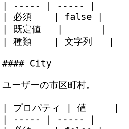
| ----- | ----- |

| 必須    | false |

| 既定値   |       |

| 種類    | 文字列   |

#### City

ユーザーの市区町村。

| プロパティ | 値     |

| ----- | ----- |
