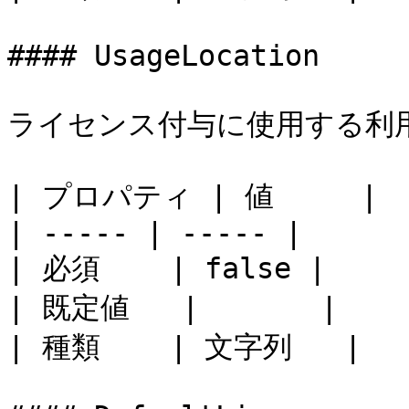
#### UsageLocation

ライセンス付与に使用する利用
| プロパティ | 値     |

| ----- | ----- |

| 必須    | false |

| 既定値   |       |

| 種類    | 文字列   |
