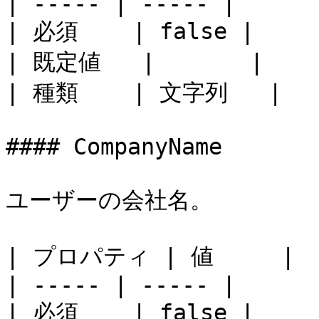
| ----- | ----- |

| 必須    | false |

| 既定値   |       |

| 種類    | 文字列   |

#### CompanyName

ユーザーの会社名。

| プロパティ | 値     |

| ----- | ----- |

| 必須    | false |
