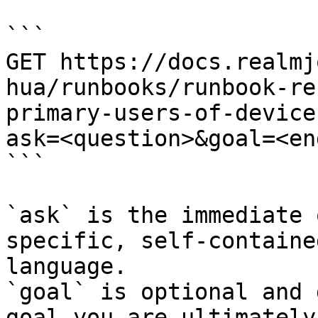
```

GET https://docs.realmj
hua/runbooks/runbook-re
primary-users-of-device
ask=<question>&goal=<en
```

`ask` is the immediate 
specific, self-containe
language.

`goal` is optional and 
goal you are ultimately