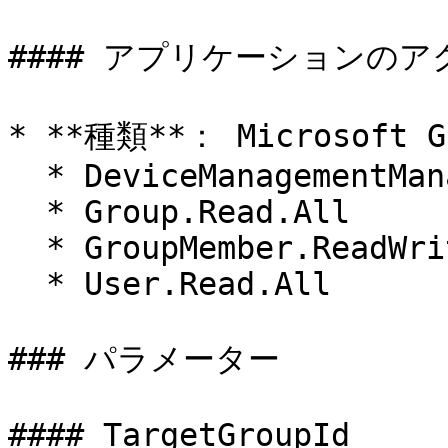
#### アプリケーションのア
* **種類**： Microsoft Gr
  * DeviceManagementManagedDevices.Read.All

  * Group.Read.All

  * GroupMember.ReadWrite.All

  * User.Read.All

### パラメーター

#### TargetGroupId
