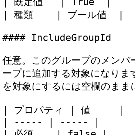
| 既定値   | True  |

| 種類    | ブール値  |

#### IncludeGroupId

任意。このグループのメンバ
ープに追加する対象になりま
を対象にするには空欄のままに
| プロパティ | 値     |

| ----- | ----- |

| 必須    | false |
