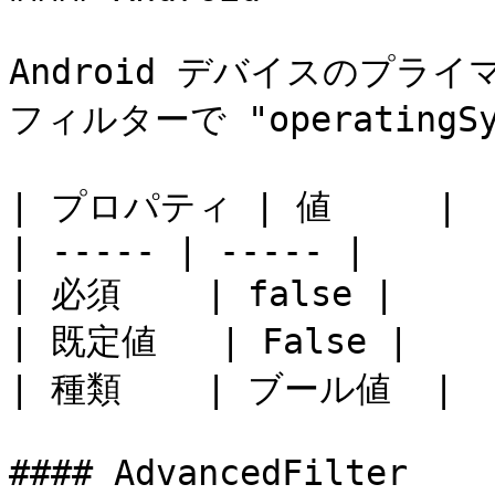
Android デバイスのプライマ
フィルターで "operatingSyst
| プロパティ | 値     |

| ----- | ----- |

| 必須    | false |

| 既定値   | False |

| 種類    | ブール値  |

#### AdvancedFilter
