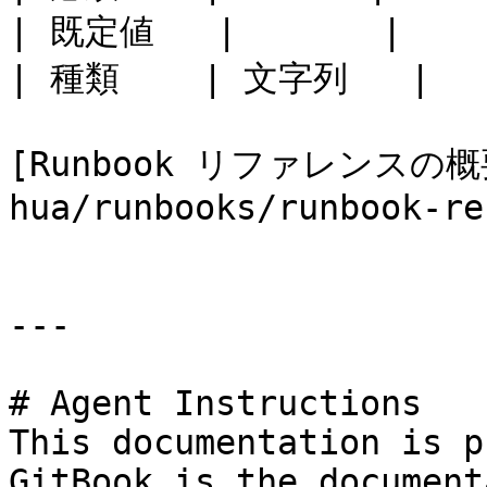
| 既定値   |       |

| 種類    | 文字列   |

[Runbook リファレンスの概要
hua/runbooks/runbook-re
---

# Agent Instructions

This documentation is p
GitBook is the document