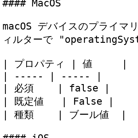
#### MacOS

macOS デバイスのプライマリ
ィルターで "operatingSyste
| プロパティ | 値     |

| ----- | ----- |

| 必須    | false |

| 既定値   | False |

| 種類    | ブール値  |
