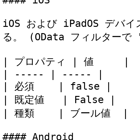
#### iOS

iOS および iPadOS デ
る。 (OData フィルターで "op
| プロパティ | 値     |

| ----- | ----- |

| 必須    | false |

| 既定値   | False |

| 種類    | ブール値  |

#### Android
