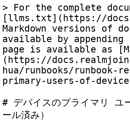
> For the complete docu
[llms.txt](https://docs
Markdown versions of do
available by appending 
page is available as [M
(https://docs.realmjoin
hua/runbooks/runbook-re
primary-users-of-device
# デバイスのプライマリ ユ
ール済み）
