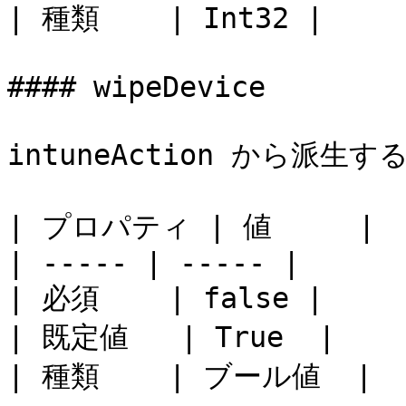
| 種類    | Int32 |

#### wipeDevice

intuneAction から派生
| プロパティ | 値     |

| ----- | ----- |

| 必須    | false |

| 既定値   | True  |

| 種類    | ブール値  |
