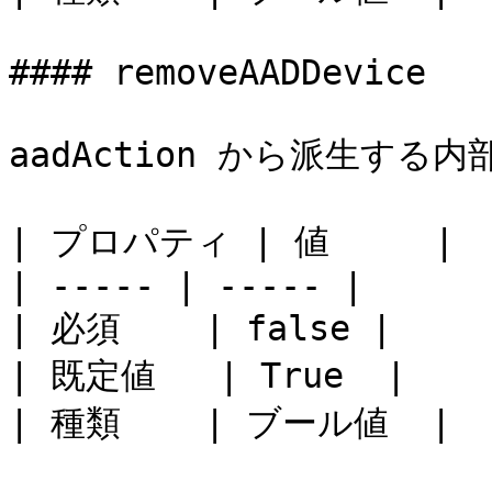
#### removeAADDevice

aadAction から派生する内
| プロパティ | 値     |

| ----- | ----- |

| 必須    | false |

| 既定値   | True  |

| 種類    | ブール値  |
