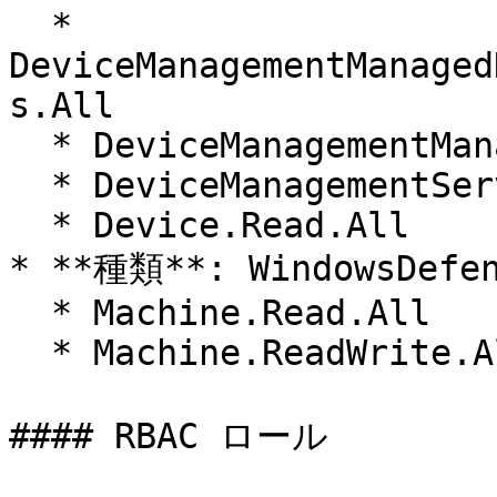
  * 
DeviceManagementManaged
s.All

  * DeviceManagementManagedDevices.ReadWrite.All

  * DeviceManagementServiceConfig.ReadWrite.All

  * Device.Read.All

* **種類**: WindowsDefen
  * Machine.Read.All

  * Machine.ReadWrite.All

#### RBAC ロール
