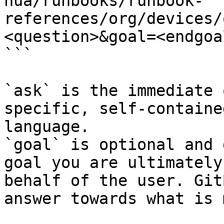
hua/runbooks/runbook-
references/org/devices/
<question>&goal=<endgoal
```

`ask` is the immediate 
specific, self-containe
language.

`goal` is optional and 
goal you are ultimately
behalf of the user. Git
answer towards what is 