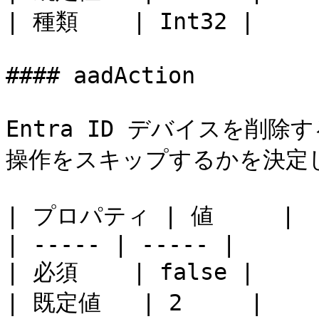
| 種類    | Int32 |

#### aadAction

Entra ID デバイスを削除
操作をスキップするかを決定し
| プロパティ | 値     |

| ----- | ----- |

| 必須    | false |

| 既定値   | 2     |
