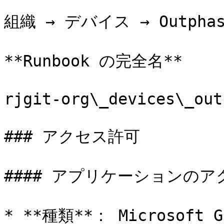
組織 → デバイス → Outphase
**Runbook の完全名**

rjgit-org\_devices\_out
### アクセス許可

#### アプリケーションのア
* **種類**： Microsoft Gr