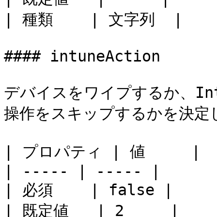
| 種類    | 文字列  |

#### intuneAction

デバイスをワイプするか、Intu
操作をスキップするかを決定し
| プロパティ | 値     |

| ----- | ----- |

| 必須    | false |

| 既定値   | 2     |
