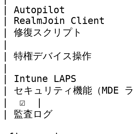
| Autopilot             
| RealmJoin Client      
| 修復スクリプト             
|

| 特権デバイス操作           
|

| Intune LAPS           
| セキュリティ機能（MDE ライセンスが必要
|  ☑️  |

| 監査ログ                