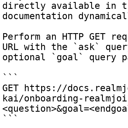
directly available in t
documentation dynamical
Perform an HTTP GET req
URL with the `ask` quer
optional `goal` query p
```

GET https://docs.realmj
kai/onboarding-realmjoi
<question>&goal=<endgoal
```
