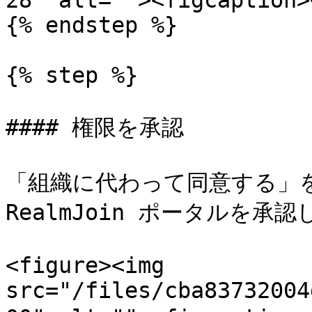
28" alt=""><figcaption>
{% endstep %}

{% step %}

#### 権限を承認

「組織に代わって同意する」を
RealmJoin ポータルを承
<figure><img 
src="/files/cba83732004