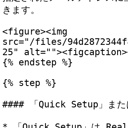
きます。

<figure><img 
src="/files/94d2872344f
25" alt=""><figcaption>
{% endstep %}

{% step %}

#### 「Quick Setup」また
* 「Quick Setup」は R