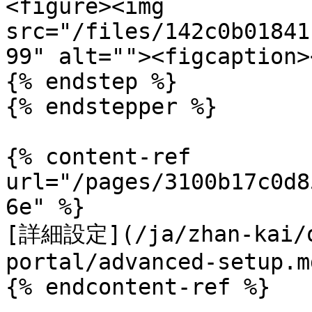
<figure><img 
src="/files/142c0b01841
99" alt=""><figcaption>
{% endstep %}

{% endstepper %}

{% content-ref 
url="/pages/3100b17c0d8
6e" %}

[詳細設定](/ja/zhan-kai/o
portal/advanced-setup.md
{% endcontent-ref %}
