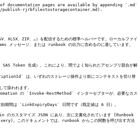
 に適用されます。通常は中央設定 `RJReport.AzureStorage.LinkExpiryDays`.           |
| `AddBlobNamePrefix` | `bool`   | `$false`  | いつ `$true`に接続され、blob 名には次のプレフィックスが付与されます `yyyyMMdd-HHmmss-` (次の時刻のタイムスタンプ `Get-Date` をアップロード時に付与し、繰り返し実行時の上書きを防ぎます。元のファイル名はサフィックスとして保持されます。 |

> **注:** これらのパラメーターと中央の RealmJoin カスタマイズ JSON（推奨既定値を含む）との対応は、次に文書化されています [Runbook Report Settings — Storage Account 配信](/ja/zi-dong-hua/runbooks/runbook-report-settings.md#storage-account-delivery).

## 使用例

### 推奨 runbook パターン

これは、レポート runbook で使われる標準パターンです。ストレージ設定は次を介して中央の RealmJoin カスタマイズから取得されます `Use-RJInterface -Type Setting`。コンテナーは runbook ごとにハードコードされ、設定が欠けていると実行可能なメッセージとともに runbook が中断します。

```powershell
#Requires -Modules @{ModuleName = "RealmJoin.RunbookHelper"; ModuleVersion = "0.8.6" }
#Requires -Modules @{ModuleName = "Az.Accounts"; ModuleVersion = "5.3.4" }

param(
    [string] $ContainerName = "my-runbook-output",

    [ValidateScript( { Set-ExecutionPolicy -ExecutionPolicy Bypass -Scope Process; Use-RJInterface -Type Setting -Attribute "RJReport.AzureStorage.ResourceGroup" } )]
    [string] $ResourceGroupName,

    [ValidateScript( { Set-ExecutionPolicy -ExecutionPolicy Bypass -Scope Process; Use-RJInterface -Type Setting -Attribute "RJReport.AzureStorage.StorageAccountName" } )]
    [string] $StorageAccountName,

    [ValidateScript( { Set-ExecutionPolicy -ExecutionPolicy Bypass -Scope Process; Use-RJInterface -Type Setting -Attribute "RJReport.AzureStorage.LinkExpiryDays" } )]
    [ValidateRange(1, 3650)]
    [int] $LinkExpiryDays = 6
)

Connect-RjRbAzAccount

if ((-not $ResourceGroupName) -or (-not $StorageAccountName)) {
    ## Storage Account にエクスポートするには、RJ Runbooks Customization を使用してください
    ## ( https://portal.realmjoin.com/settings/runbooks-customizations ) で次を構成してください:
    ##   - RJReport.AzureStorage.ResourceGroup
    ##   - RJReport.AzureStorage.StorageAccountName
    throw "Storage Account の設定がありません。"
}

# … エクスポート ファイルを生成する …
$exportPath = "myReport.csv"

$uploadResults = Publish-RjRbFilesToStorageContainer `
    -FilePaths          @($exportPath) `
    -ContainerName      $ContainerName `
    -ResourceGroupName  $ResourceGroupName `
    -StorageAccountName $StorageAccountName `
    -LinkExpiryDays     $LinkExpiryDays `
    -AddBlobNamePrefix  $true

$uploadResult = $uploadResults[0]
## エクスポートが作成されました。
## リンクの有効期限: $($uploadResult.EndTime)
$uploadResult.SASLink | Out-String
```

このパターンを採用する際に維持するとよい慣例がいくつかあります。

* 3 つの中央設定（`ResourceGroup`, `StorageAccountName`, `LinkExpiryDays`）は runbook パラメーターとして公開され、次を通じて接続されます `Use-RJInterface -Type Setting`が、通常は *非表示にされます* runbook カスタマイズ内で（`"Hide": true`）そのため、エンド ユーザーには見えません。
* コンテナー名は runbook ごとにハードコードされます（多くの場合、 `param` の既定値を使います）。これにより、ライフサイクル ポリシーとアクセス制御をエクスポートの種類ごとに調整できます。これは意図的に *返しません* 中央設定ではありません。
* `AddBlobNamePrefix $true` は、毎回固定ファイル名を生成する定期エクスポートに対する安全な既定値です。
* この関数は runbook のメイン `try { … } catch { throw $_ } finally { Disconnect-AzAccount … }` ブロック内で呼び出されるため、部分的な失敗は Automation ジョブに伝播し、成功時でも Az コンテキストが解放されます。

### 1 回の呼び出しで複数ファイル

`FilePaths` 配列を受け取ります。各ファイルは順番にアップロードされ、アップロードされた各 blob ごとに結果オブジェクトが返されます。

```powershell
$results = Publish-RjRbFilesToStorageContainer `
    -FilePaths          @($csvPath, $xlsxPath) `
    -ContainerName      'reports' `
    -ResourceGroupName  $ResourceGroupName `
    -StorageAccountName $Sto