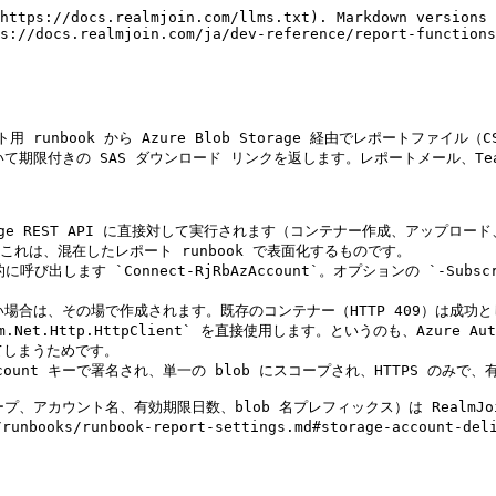
` （次の時点で強制されます `Import-Module` 時）:
>
> * **使った分だけ支払う。** 多くの runbook は Graph ベースのヘルパーだけを利用します（例: `Send-RjRbReportEmail` なしで `-UseNativeGraphRequest`、または `Invoke-RjRbRestMethodGraph`）を使うだけで、Az.\* の cmdlet には一切触れません。 `Az.Accounts` に `RequiredModules` を昇格すると、コード パスのどこにも不要な場合でも、利用側のすべての runbook にそのモジュールを同梱させることになり、Azure Automation のコールド スタート時間が測定可能なほど増加します。
> * **バージョンの衝突を避ける。** 厳しい `RequiredModules` 制約はインポート時に自動解決を引き起こし、特定の `Az.Accounts` バージョンを引き込み、runbook 自身が固定しているものと競合する可能性があります（Az.\* のサブモジュールは極めてバージョン依存が強いことで知られています）。runbook に自身の `#Requires -Modules` を宣言させれば、バージョン選択を呼び出し元に保持できます。
> * **runbook ごとの権限。** Azure Automation では、モジュール要件を宣言する正式な場所は、runbook レベルの次の指定です `#Requires`。ヘルパー モジュールのレベルではありません。ヘルパー モジュールは依存関係を情報として公開し（次を通じて `ExternalModuleDependencies` マニフェスト内で）、また前述の実行時チェックでも確認するため、設定ミスはバージョン競合を静かに隠すのではなく、実行可能なメッセージとともに明確に失敗します。

`Az.Storage` が **返しません** は必須であり、前述のアセンブリ競合を避けるため、同じ runbook にインポートすべきではありません。

## クイック スタート

最小限の呼び出しには、ローカル ファイル パス、コンテナー名、リソース グループ、および Storage Account 名が必要です。

```powershell
$csvPath = Join-Path $env:TEMP 'devices.csv'
$exportData | Export-Csv -Path $csvPath -NoTypeInformation -Encoding UTF8

$results = Publish-RjRbFilesToStorageContainer `
    -FilePaths          $csvPath `
    -ContainerName      'reports' `
    -ResourceGroupName  'rg-reports' `
    -StorageAccountName 'stcontosoreports'

$results | Format-Table BlobName, EndTime, SASLink
```

これは次をアップロードします `devices.csv` 〜に `reports` コンテナーに `stcontosoreports` そして、blob 名、SAS の有効期限タイムスタンプ、および既定の 6 日間有効な共有可能なダウンロード URL を 1 つのオブジェクトとして返します。

## パラメーター

### 必須

| パラメーター               | 種類         | 説明                                                                                                                                               |
| -------------------- | ---------- | ------------------------------------------------------------------------------------------------------------------------------------------------ |
| `FilePaths`          | `string[]` | アップロードするローカル ファイル パスを 1 つ以上指定します。各パスは既存のファイルを指している必要があります（`Test-Path -PathType Leaf`）。いずれかのエントリが欠けている場合、この関数は事前に例外を投げます。                         |
| `ContainerName`      | `string`   | ターゲット blob コンテナーです。存在しない場合は自動的に作成されます。Azure のコンテナー命名規則（小文字、3～63 文字、英数字 + ハイフン）に従う必要があります。コンテナー名は *runbook ごとの* 決定事項であり、中央設定ではなく runbook 内で設定します。 |
| `ResourceGroupName`  | `string`   | Storage Account を含むリソース グループです。通常は中央設定 `RJReport.AzureStorage.ResourceGroup`.                                                                    |
| `StorageAccountName` | `string`   | Azure Storage Account の名前です。通常は中央設定 `RJReport.AzureStorage.StorageAccountName`.                                                                  |

### 省略可能な

| パラメーター              | 種類       | 既定値       | 説明                                                                                                                                          |
| ------------------- | -------- | --------- | ------------------------------------------------------------------------------------------------------------------------------------------- |
| `SubscriptionId`    | `string` | 現在のコンテキスト | Storage Account をホストする Azure サブスクリプションです。指定した場合、 `Set-AzContext -Subscription` が、いずれのストレージ操作より前に呼び出されます。現在の `Az` コンテキストを使うには省略してください。       |
| `LinkExpiryDays`    | `int`    | `6`       | SAS リンクの有効日数です。次の範囲で検証されます `[1, 3650]`。同じ有効期限タイムスタンプが 1 回の呼び出し内のすべての blob