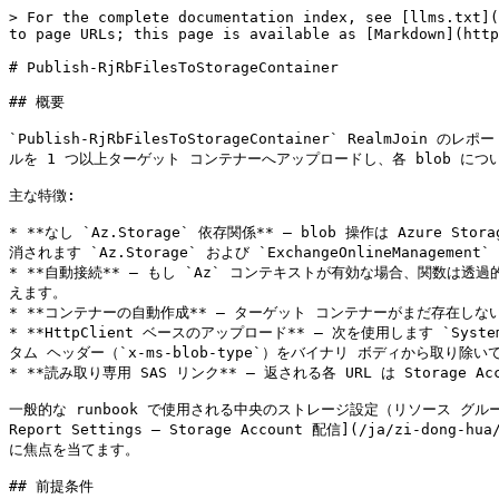
> For the complete documentation index, see [llms.txt](https://docs.realmjoin.com/llms.txt). Markdown versions of documentation pages are available by appending `.md` to page URLs; this page is available as [Markdown](https://docs.realmjoin.com/ja/dev-reference/report-functions/publish-rjrbfilestostoragecontainer.md).

# Publish-RjRbFilesToStorageContainer

## 概要

`Publish-RjRbFilesToStorageContainer` RealmJoin のレポート用 runbook から Azure Blob Storage 経由でレポートファイル（CSV、XLSX、ZIP、…）を配信するための標準ヘルパーです。ローカルファイルを 1 つ以上ターゲット コンテナーへアップロードし、各 blob について期限付きの SAS ダウンロード リンクを返します。レポートメール、Teams メッセージ、または runbook の出力に含めるのに適しています。

主な特徴:

* **なし `Az.Storage` 依存関係** — blob 操作は Azure Storage REST API に直接対して実行されます（コンテナー作成、アップロード、SAS Token 生成）。これにより、間でよく知られたアセンブリ競合が解消されます `Az.Storage` および `ExchangeOnlineManagement` これは、混在したレポート runbook で表面化するものです。
* **自動接続** — もし `Az` コンテキストが有効な場合、関数は透過的に呼び出します `Connect-RjRbAzAccount`。オプションの `-SubscriptionId` は、いずれのストレージ操作より前にコンテキストを切り替えます。
* **コンテナーの自動作成** — ターゲット コンテナーがまだ存在しない場合は、その場で作成されます。既存のコンテナー（HTTP 409）は成功として扱われます。
* **HttpClient ベースのアップロード** — 次を使用します `System.Net.Http.HttpClient` を直接使用します。というのも、Azure Automation の `Invoke-RestMethod` インターセプターが、必要なカスタム ヘッダー（`x-ms-blob-type`）をバイナリ ボディから取り除いてしまうためです。
* **読み取り専用 SAS リンク** — 返される各 URL は Storage Account キーで署名され、単一の blob にスコープされ、HTTPS のみで、有効期間は `LinkExpiryDays` 日間です（既定値は 6 日）。

一般的な runbook で使用される中央のストレージ設定（リソース グループ、アカウント名、有効期限日数、blob 名プレフィックス）は RealmJoin のカスタマイズ JSON にあり、次に文書化されています [Runbook Report Settings — Storage Account 配信](/ja/zi-dong-hua/runbooks/runbook-report-settings.md#storage-account-delivery)。このドキュメントでは、runbook からこの関数を呼び出す方法に焦点を当てます。

## 前提条件

### Azure Storage Account

既存の Azure Storage Account（汎用 v2 を推奨）が必要です。ターゲット コンテナーは事前に存在している必要はありません。初回使用時に自動的に作成されます。

### Storage Account 上の Azure RBAC

Automation Account のマネージド ID（または runbook で使用される Service Principal）には、Storage Account またはそのリソース グループに対して次の権限が必要です。

| アクション                                               | 必要な用途                                      |
| --------------------------------------------------- | ------------------------------------------ |
| `Microsoft.Storage/storageAccounts/read`            | Storage Account の読み取り                      |
| `Microsoft.Storage/storageAccounts/listKeys/action` | SharedKey 署名と SAS Token 生成に使用するアカウント キーの取得 |

組み込みロール **Storage Account Contributor** の両方をカバーします。 **Storage Blob Data Contributor** だけでは *返しません* 十分です。というのも、この関数は AAD ベースの blob 操作を使用するのではなく、アカウント キーで要求に署名するためです。

### モジュール接続

この関数には次の `Az.Accounts` runbook 環境でのモジュールが必要です（`Get-AzContext`, `Set-AzContext`, `Connect-AzAccount`, `Invoke-AzRestMethod`）。利用側の runbook で明示的に宣言してください。

```powershell
#Requires -Modules @{ModuleName = "RealmJoin.RunbookHelper"; ModuleVersion = "0.8.6" }
#Requires -Modules @{ModuleName = "Az.Accounts"; ModuleVersion = "5.3.4" }
```

If `Az.Accounts` 実行時に利用できない場合、この関数は明確なエラー メッセージで即座に失敗します。これは次を確認し、 `Get-AzContext` 事前に判定して、次をスローします *"Publish-RjRbFilesToStorageContainer には 'Az.Accounts' モジュールが必要です。呼び出し元の runbook に #Requires -Modules @{ModuleName = 'Az.Accounts'; ModuleVersion = '5.3.4'} を追加してください。"* Azure 呼び出しが行われる前に。

> **なぜ `Az.Accounts` が `RequiredModules` のエントリとして `RealmJoin.RunbookHelper.psd1`?**
>
> `Az.Accounts` は意図的に次の下にのみ記載されています `ExternalModuleDependencies` （情報提供用）および *返しません* 次の場所に `RequiredModules