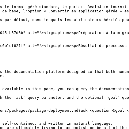
s le format géré standard, le portail RealmJoin fournit 
 de base, l'option « Convertir en application gérée » es
s par défaut, dans lesquels les utilisateurs hérités peu
045fb57d6b" alt=""><figcaption><p>Préparation à la migra
c0e1ef621f" alt=""><figcaption><p>Résultat du processus 
s the documentation platform designed so that both human
m.

 available in this page, you can query the documentation
h the `ask` query parameter, and the optional `goal` que
ons/packages/package-deployment.md?ask=<question>&goal=<
 self-contained, and written in natural language.

ou are ultimately trying to accomplish on behalf of the 