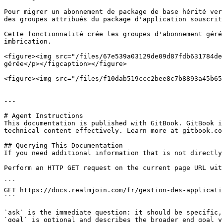
Pour migrer un abonnement de package de base hérité ver
des groupes attribués du package d'application souscrit
Cette fonctionnalité crée les groupes d'abonnement géré
imbrication.

<figure><img src="/files/67e539a03129de09d87fdb631784de
gérée</p></figcaption></figure>

<figure><img src="/files/f10dab519ccc2bee8c7b8893a45b65
---

# Agent Instructions

This documentation is published with GitBook. GitBook i
technical content effectively. Learn more at gitbook.co
## Querying This Documentation

If you need additional information that is not directly
Perform an HTTP GET request on the current page URL wit
```

GET https://docs.realmjoin.com/fr/gestion-des-applicati
```

`ask` is the immediate question: it should be specific,
`goal` is optional and describes the broader end goal y