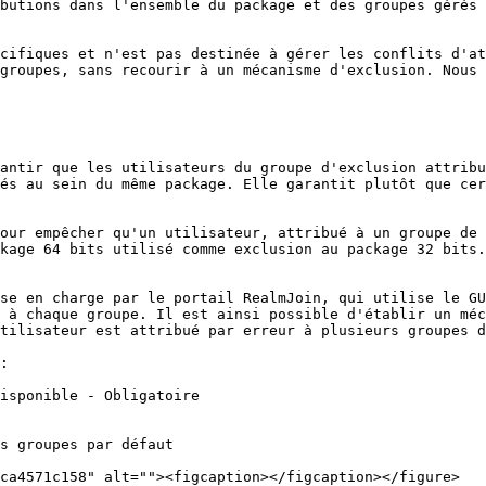
butions dans l'ensemble du package et des groupes gérés 
cifiques et n'est pas destinée à gérer les conflits d'at
groupes, sans recourir à un mécanisme d'exclusion. Nous 
antir que les utilisateurs du groupe d'exclusion attribu
és au sein du même package. Elle garantit plutôt que cer
our empêcher qu'un utilisateur, attribué à un groupe de 
kage 64 bits utilisé comme exclusion au package 32 bits.

se en charge par le portail RealmJoin, qui utilise le GU
 à chaque groupe. Il est ainsi possible d'établir un méc
tilisateur est attribué par erreur à plusieurs groupes d
:

isponible - Obligatoire

s groupes par défaut

ca4571c158" alt=""><figcaption></figcaption></figure>
