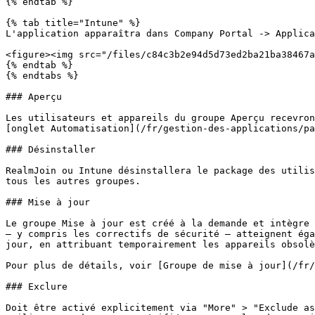
{% endtab %}

{% tab title="Intune" %}

L'application apparaîtra dans Company Portal -> Applica
<figure><img src="/files/c84c3b2e94d5d73ed2ba21ba38467a
{% endtab %}

{% endtabs %}

### Aperçu

Les utilisateurs et appareils du groupe Aperçu recevron
[onglet Automatisation](/fr/gestion-des-applications/pa
### Désinstaller

RealmJoin ou Intune désinstallera le package des utilis
tous les autres groupes.

### Mise à jour

Le groupe Mise à jour est créé à la demande et intègre 
— y compris les correctifs de sécurité — atteignent éga
jour, en attribuant temporairement les appareils obsolè
Pour plus de détails, voir [Groupe de mise à jour](/fr/
### Exclure

Doit être activé explicitement via "More" > "Exclude as