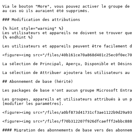
Via le bouton "More", vous pouvez activer le groupe de 
au cas où ils auraient été supprimés.

### Modification des attributions

{% hint style="warning" %}

Les utilisateurs et appareils ne doivent se trouver que
{% endhint %}

Les utilisateurs et appareils peuvent être facilement d
<figure><img src="/files/40b161ce70a868d401c25ec0f0ec70
La sélection de Principal, Aperçu, Disponible et Désins
La sélection de Attribuer ajoutera les utilisateurs au 
## Abonnement de base (hérité)

Les packages de base n'ont aucun groupe Microsoft Entra
Les groupes, appareils et utilisateurs attribués à un p
[modifier les paramètres].

<figure><img src="/files/a0bf873d41731cf3ae1122b9d29a93
<figure><img src="/files/f70b312207f926dfcaefff2ebbc888
#### Migration des abonnements de base vers des abonnem