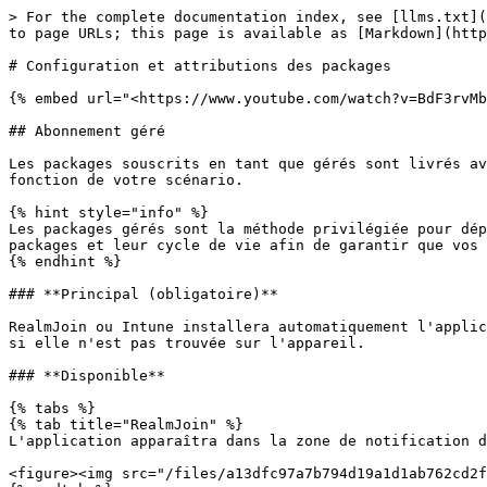
> For the complete documentation index, see [llms.txt](
to page URLs; this page is available as [Markdown](http
# Configuration et attributions des packages

{% embed url="<https://www.youtube.com/watch?v=BdF3rvMb
## Abonnement géré

Les packages souscrits en tant que gérés sont livrés av
fonction de votre scénario.

{% hint style="info" %}

Les packages gérés sont la méthode privilégiée pour dép
packages et leur cycle de vie afin de garantir que vos 
{% endhint %}

### **Principal (obligatoire)**

RealmJoin ou Intune installera automatiquement l'applic
si elle n'est pas trouvée sur l'appareil.

### **Disponible**

{% tabs %}

{% tab title="RealmJoin" %}

L'application apparaîtra dans la zone de notification d
<figure><img src="/files/a13dfc97a7b794d19a1d1ab762cd2f