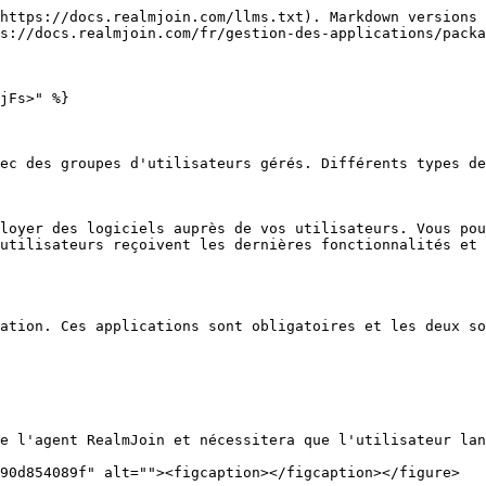
https://docs.realmjoin.com/llms.txt). Markdown versions 
s://docs.realmjoin.com/fr/gestion-des-applications/packa
jFs>" %}

ec des groupes d'utilisateurs gérés. Différents types de
loyer des logiciels auprès de vos utilisateurs. Vous pou
utilisateurs reçoivent les dernières fonctionnalités et 
ation. Ces applications sont obligatoires et les deux so
e l'agent RealmJoin et nécessitera que l'utilisateur lan
90d854089f" alt=""><figcaption></figcaption></figure>
