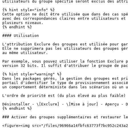
utilisateurs du groupe spécifié seront exclus des attri
{% hint style="info" %}

Cette option ne doit être utilisée que dans des cas spé
avec des correspondances claires entre utilisateurs et 
plusieurs niveaux.

{% endhint %}

#### Utilisation

L'attribution Exclure des groupes est utilisée pour gar
Elle ne supprimera pas les utilisateurs des groupes gér
au même utilisateur.

Par exemple, vous pouvez utiliser la fonction Exclure p
version 32 bits. Il suffit d'attribuer le groupe de pac
{% hint style="warning" %}

Dans les packages gérés, la gestion des groupes est pri
portail d'identifier le type de provisionnement associé
un comportement déterministe dans les scénarios où un u
L'ordre de priorité est (du plus élevé au plus faible) 
Désinstaller - \[Exclure] - \[Mise à jour] - Aperçu - D
{% endhint %}

### Activer des groupes supplémentaires et restaurer le
<figure><img src="/files/96966a14fbfc63773f7bc952c243a2