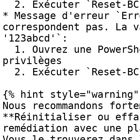
  2. Exécuter `Reset-BC -Force`

* Message d'erreur `Err
correspondent pas. La v
'123abcd'`:

  1. Ouvrez une PowerShell avec élévation de 
privilèges

  2. Exécuter `Reset-BC -Force`

{% hint style="warning" 
Nous recommandons forte
**Réinitialiser ou effa
remédiation avec une pl
Vous le trouverez dans 