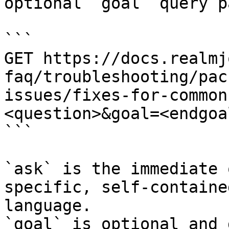
optional `goal` query p
```

GET https://docs.realmj
faq/troubleshooting/pac
issues/fixes-for-common
<question>&goal=<endgoal
```

`ask` is the immediate 
specific, self-containe
language.

`goal` is optional and 