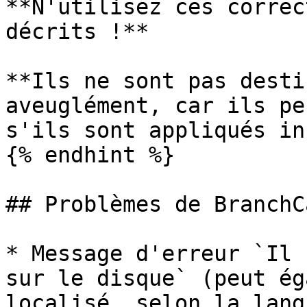
**N'utilisez ces correc
décrits !**

**Ils ne sont pas desti
aveuglément, car ils pe
s'ils sont appliqués in
{% endhint %}

## Problèmes de BranchCa
* Message d'erreur `Il 
sur le disque` (peut ég
localisé, selon la lang