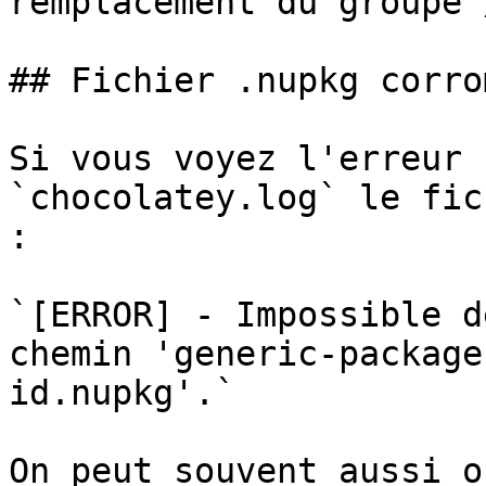
remplacement du groupe 
## Fichier .nupkg corrom
Si vous voyez l'erreur 
`chocolatey.log` le fic
:

`[ERROR] - Impossible d
chemin 'generic-package
id.nupkg'.`

On peut souvent aussi o