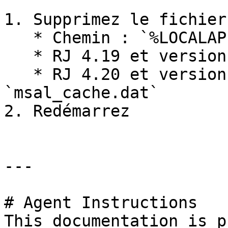
1. Supprimez le fichier
   * Chemin : `%LOCALAPPDATA%\RealmJoin`

   * RJ 4.19 et versions antérieures `token2.dat`

   * RJ 4.20 et versions ultérieures : 
`msal_cache.dat`

2. Redémarrez

---

# Agent Instructions

This documentation is p