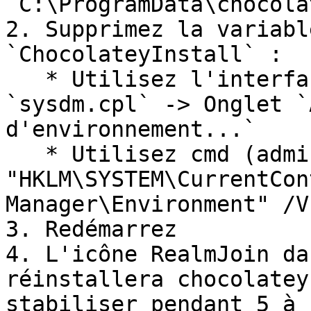
`C:\ProgramData\chocola
2. Supprimez la variabl
`ChocolateyInstall` :

   * Utilisez l'interface graphique : exécutez 
`sysdm.cpl` -> Onglet `
d'environnement...`

   * Utilisez cmd (admin), exécutez : `REG delete 
"HKLM\SYSTEM\CurrentCon
Manager\Environment" /V
3. Redémarrez

4. L'icône RealmJoin da
réinstallera chocolatey
stabiliser pendant 5 à 