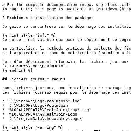
> For the complete documentation index, see [llms.txt](
to page URLs; this page is available as [Markdown](http
# Problèmes d'installation des packages

Ce guide se concentrera sur le dépannage des installati
{% hint style="info" %}

Ce guide n’est valable que pour le déploiement de logic
En particulier, la méthode pratique de collecte des fic
si l’application de zone de notification RealmJoin a ét
Lors d’un déploiement intunewin, les fichiers journaux 
`C:\WINDOWS\Logs\RealmJoin`.

{% endhint %}

## Fichiers journaux requis

Sans fichiers journaux, une installation de package log
Les fichiers journaux requis pour le dépannage des inst
* `C:\Windows\Logs\realmjoin*.log`

* `C:\WINDOWS\Logs\RealmJoin`

* `%LOCALAPPDATA%\RealmJoin\tray*.log`

* `%LOCALAPPDATA%\RealmJoin\Logs`

* `C:\ProgramData\chocolatey\logs\`

{% hint style="warning" %}
