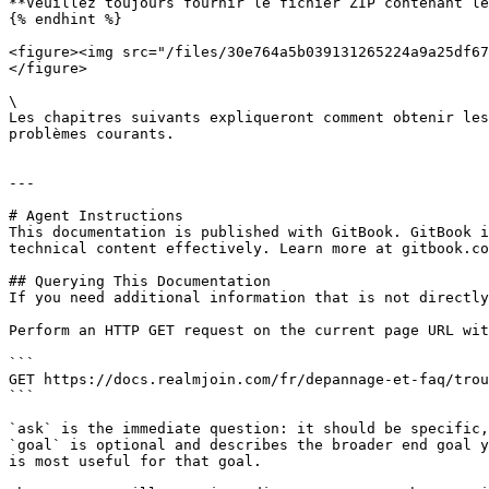
**Veuillez toujours fournir le fichier ZIP contenant le
{% endhint %}

<figure><img src="/files/30e764a5b039131265224a9a25df67
</figure>

\

Les chapitres suivants expliqueront comment obtenir les
problèmes courants.

---

# Agent Instructions

This documentation is published with GitBook. GitBook i
technical content effectively. Learn more at gitbook.co
## Querying This Documentation

If you need additional information that is not directly
Perform an HTTP GET request on the current page URL wit
```

GET https://docs.realmjoin.com/fr/depannage-et-faq/trou
```

`ask` is the immediate question: it should be specific,
`goal` is optional and describes the broader end goal y
is most useful for that goal.
