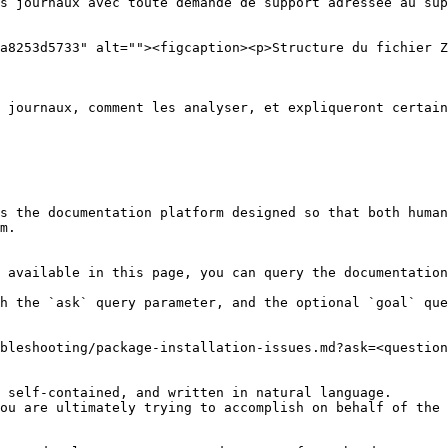
s journaux avec toute demande de support adressée au sup
a8253d5733" alt=""><figcaption><p>Structure du fichier Z
 journaux, comment les analyser, et expliqueront certain
s the documentation platform designed so that both human
m.

 available in this page, you can query the documentation
h the `ask` query parameter, and the optional `goal` que
bleshooting/package-installation-issues.md?ask=<question
 self-contained, and written in natural language.

ou are ultimately trying to accomplish on behalf of the 