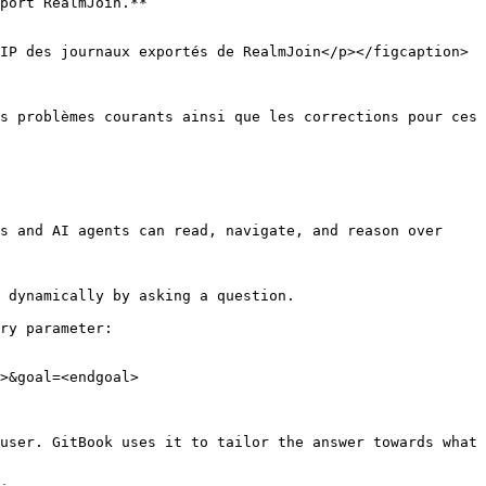
port RealmJoin.**

IP des journaux exportés de RealmJoin</p></figcaption>
s problèmes courants ainsi que les corrections pour ces 
s and AI agents can read, navigate, and reason over 
 dynamically by asking a question.

ry parameter:

>&goal=<endgoal>

user. GitBook uses it to tailor the answer towards what 