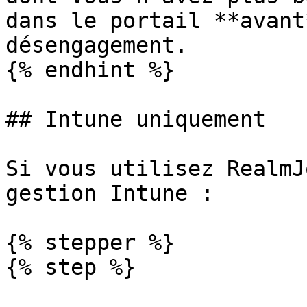
dans le portail **avant
désengagement.

{% endhint %}

## Intune uniquement

Si vous utilisez RealmJ
gestion Intune :

{% stepper %}

{% step %}
