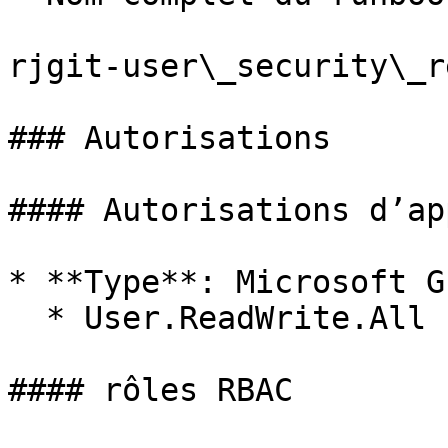
rjgit-user\_security\_r
### Autorisations

#### Autorisations d’ap
* **Type**: Microsoft Gr
  * User.ReadWrite.All

#### rôles RBAC
