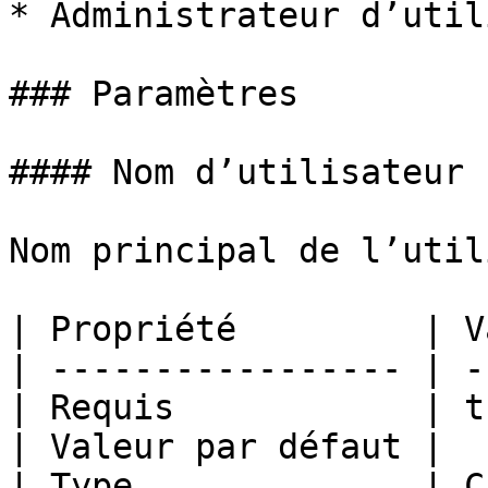
* Administrateur d’util
### Paramètres

#### Nom d’utilisateur

Nom principal de l’util
| Propriété         | V
| ----------------- | -
| Requis            | t
| Valeur par défaut |  
| Type              | C