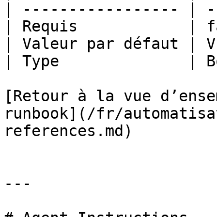
| ----------------- | -
| Requis            | f
| Valeur par défaut | V
| Type              | B
[Retour à la vue d’ense
runbook](/fr/automatisa
references.md)

---
