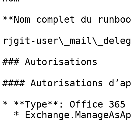
**Nom complet du runbook
rjgit-user\_mail\_deleg
### Autorisations

#### Autorisations d’ap
* **Type**: Office 365 
  * Exchange.ManageAsApp
