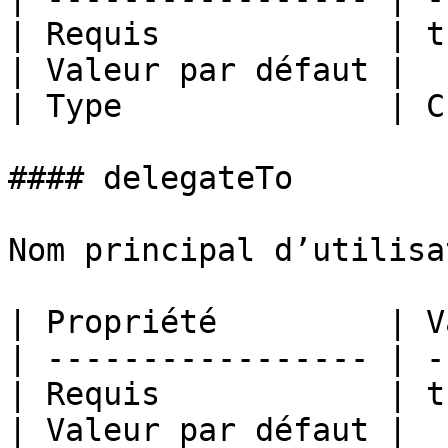
| Requis            | t
| Valeur par défaut |  
| Type              | C
#### delegateTo

Nom principal d’utilisa
| Propriété         | V
| ----------------- | -
| Requis            | t
| Valeur par défaut |  