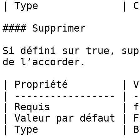
| Type              | C
#### Supprimer

Si défini sur true, sup
de l’accorder.

| Propriété         | V
| ----------------- | -
| Requis            | f
| Valeur par défaut | F
| Type              | B