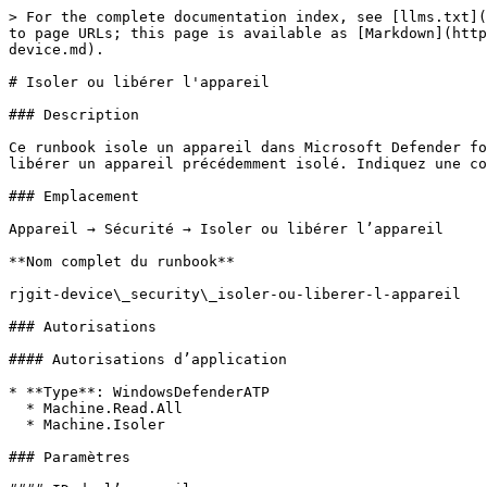
> For the complete documentation index, see [llms.txt](
to page URLs; this page is available as [Markdown](http
device.md).

# Isoler ou libérer l'appareil

### Description

Ce runbook isole un appareil dans Microsoft Defender fo
libérer un appareil précédemment isolé. Indiquez une co
### Emplacement

Appareil → Sécurité → Isoler ou libérer l’appareil

**Nom complet du runbook**

rjgit-device\_security\_isoler-ou-liberer-l-appareil

### Autorisations

#### Autorisations d’application

* **Type**: WindowsDefenderATP

  * Machine.Read.All

  * Machine.Isoler

### Paramètres
