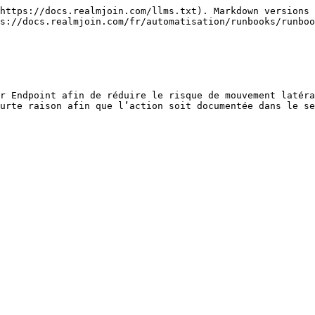
https://docs.realmjoin.com/llms.txt). Markdown versions 
s://docs.realmjoin.com/fr/automatisation/runbooks/runboo
r Endpoint afin de réduire le risque de mouvement latéra
urte raison afin que l’action soit documentée dans le se