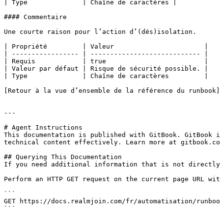
| Type              | Chaîne de caractères |

#### Commentaire

Une courte raison pour l’action d’(dés)isolation.

| Propriété         | Valeur                       |

| ----------------- | ---------------------------- |

| Requis            | true                         |

| Valeur par défaut | Risque de sécurité possible. |

| Type              | Chaîne de caractères         |

[Retour à la vue d’ensemble de la référence du runbook]
---

# Agent Instructions

This documentation is published with GitBook. GitBook i
technical content effectively. Learn more at gitbook.co
## Querying This Documentation

If you need additional information that is not directly
Perform an HTTP GET request on the current page URL wit
```

GET https://docs.realmjoin.com/fr/automatisation/runboo
```
