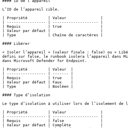
#### ID de l’appareil

L’ID de l’appareil cible.

| Propriété         | Valeur               |

| ----------------- | -------------------- |

| Requis            | true                 |

| Valeur par défaut |                      |

| Type              | Chaîne de caractères |

#### Libérer

« Isoler l’appareil » (valeur finale : false) ou « Libé
défini sur false, le runbook isolera l’appareil dans Mi
dans Microsoft Defender for Endpoint.

| Propriété         | Valeur  |

| ----------------- | ------- |

| Requis            | true    |

| Valeur par défaut | Faux    |

| Type              | Booléen |

#### Type d’isolation

Le type d’isolation à utiliser lors de l’isolement de l
| Propriété         | Valeur               |

| ----------------- | -------------------- |

| Requis            | false                |

| Valeur par défaut | Complète             |
