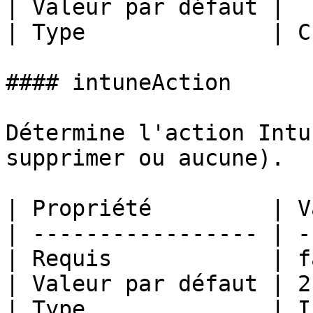
| Valeur par défaut |  
| Type              | C
#### intuneAction

Détermine l'action Intu
supprimer ou aucune).

| Propriété         | V
| ----------------- | -
| Requis            | f
| Valeur par défaut | 2
| Type              | I