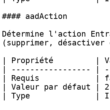
#### aadAction

Détermine l'action Entr
(supprimer, désactiver 
| Propriété         | V
| ----------------- | -
| Requis            | f
| Valeur par défaut | 2
| Type              | I