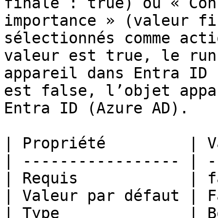
finale : true) ou « Con
importance » (valeur fi
sélectionnés comme acti
valeur est true, le run
appareil dans Entra ID 
est false, l’objet appa
Entra ID (Azure AD).

| Propriété         | V
| ----------------- | -
| Requis            | f
| Valeur par défaut | F
| Type              | B