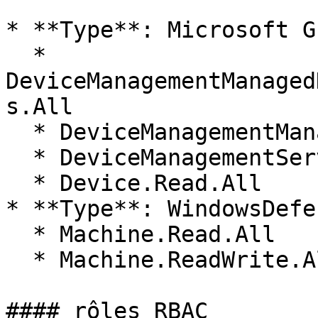
* **Type**: Microsoft Gr
  * 
DeviceManagementManaged
s.All

  * DeviceManagementManagedDevices.ReadWrite.All

  * DeviceManagementServiceConfig.ReadWrite.All

  * Device.Read.All

* **Type**: WindowsDefe
  * Machine.Read.All

  * Machine.ReadWrite.All

#### rôles RBAC
