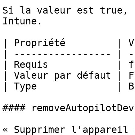
Si la valeur est true, 
Intune.

| Propriété         | V
| ----------------- | -
| Requis            | f
| Valeur par défaut | F
| Type              | B
#### removeAutopilotDevi
« Supprimer l'appareil 