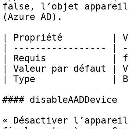
false, l’objet appareil
(Azure AD).

| Propriété         | V
| ----------------- | -
| Requis            | f
| Valeur par défaut | V
| Type              | B
#### disableAADDevice

« Désactiver l’appareil