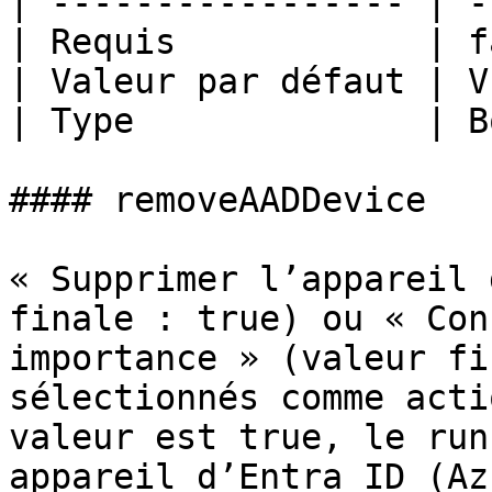
| ----------------- | -
| Requis            | f
| Valeur par défaut | V
| Type              | B
#### removeAADDevice

« Supprimer l’appareil 
finale : true) ou « Con
importance » (valeur fi
sélectionnés comme acti
valeur est true, le run
appareil d’Entra ID (Az