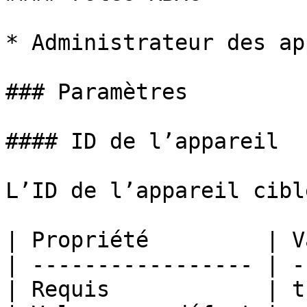
* Administrateur des ap
### Paramètres

#### ID de l’appareil

L’ID de l’appareil cible
| Propriété         | V
| ----------------- | -
| Requis            | t