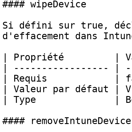
#### wipeDevice

Si défini sur true, déc
d'effacement dans Intune
| Propriété         | V
| ----------------- | -
| Requis            | f
| Valeur par défaut | V
| Type              | B
#### removeIntuneDevice
