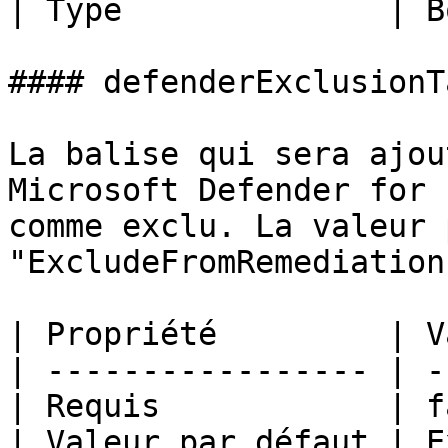
| Type              | B
#### defenderExclusionTa
La balise qui sera ajou
Microsoft Defender for 
comme exclu. La valeur 
"ExcludeFromRemediation"
| Propriété         | V
| ----------------- | -
| Requis            | f
| Valeur par défaut | E