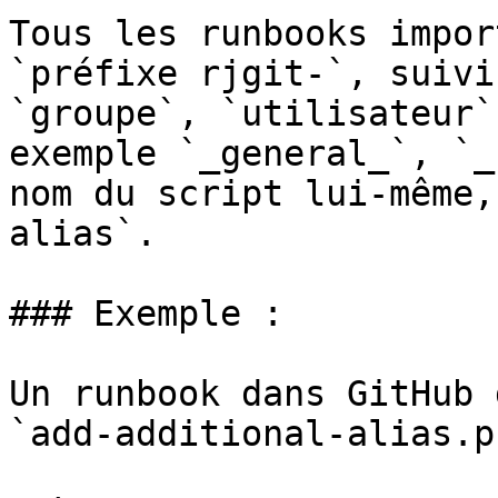
Tous les runbooks impor
`préfixe rjgit-`, suivi
`groupe`, `utilisateur`
exemple `_general_`, `_
nom du script lui-même,
alias`.

### Exemple :

Un runbook dans GitHub 
`add-additional-alias.p