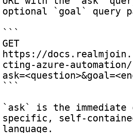
URL with the `ask` quer
optional `goal` query p
```

GET 
https://docs.realmjoin.
cting-azure-automation/
ask=<question>&goal=<en
```

`ask` is the immediate 
specific, self-containe
language.
