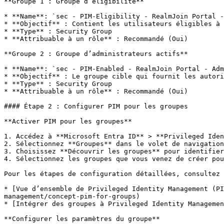
**Groupe 1 : Groupe d’éligibilité**

* **Name**: `sec - PIM-Eligibility - RealmJoin Portal -
* **Objectif** : Contient les utilisateurs éligibles à 
* **Type** : Security Group

* **Attribuable à un rôle** : Recommandé (Oui)

**Groupe 2 : Groupe d’administrateurs actifs**

* **Name**: `sec - PIM-Enabled - RealmJoin Portal - Adm
* **Objectif** : Le groupe cible qui fournit les autori
* **Type** : Security Group

* **Attribuable à un rôle** : Recommandé (Oui)

#### Étape 2 : Configurer PIM pour les groupes

**Activer PIM pour les groupes**

1. Accédez à **Microsoft Entra ID** > **Privileged Iden
2. Sélectionnez **Groupes** dans le volet de navigation
3. Choisissez **Découvrir les groupes** pour identifier
4. Sélectionnez les groupes que vous venez de créer pou
Pour les étapes de configuration détaillées, consultez 
* [Vue d’ensemble de Privileged Identity Management (P
management/concept-pim-for-groups)

* [Intégrer des groupes à Privileged Identity Managemen
**Configurer les paramètres du groupe**
