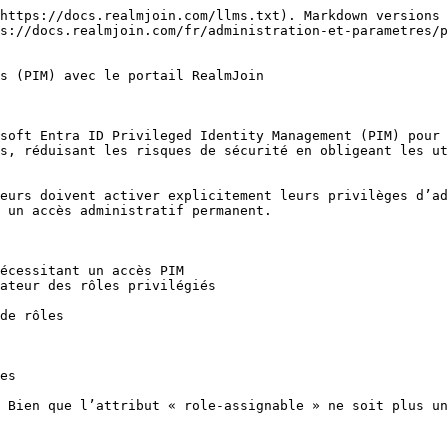
https://docs.realmjoin.com/llms.txt). Markdown versions 
s://docs.realmjoin.com/fr/administration-et-parametres/p
s (PIM) avec le portail RealmJoin

soft Entra ID Privileged Identity Management (PIM) pour 
s, réduisant les risques de sécurité en obligeant les ut
eurs doivent activer explicitement leurs privilèges d’ad
 un accès administratif permanent.

écessitant un accès PIM

ateur des rôles privilégiés

de rôles

es

 Bien que l’attribut « role-assignable » ne soit plus un