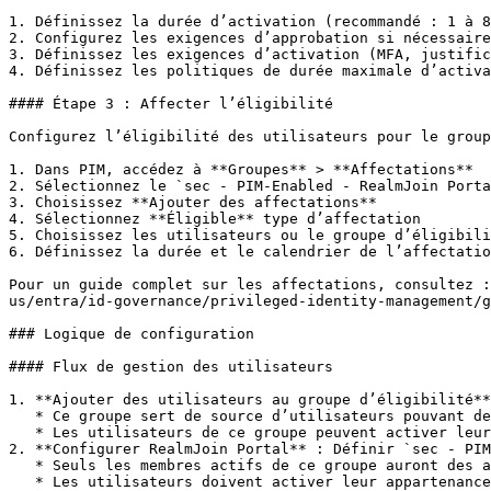
1. Définissez la durée d’activation (recommandé : 1 à 8
2. Configurez les exigences d’approbation si nécessaire

3. Définissez les exigences d’activation (MFA, justific
4. Définissez les politiques de durée maximale d’activa
#### Étape 3 : Affecter l’éligibilité

Configurez l’éligibilité des utilisateurs pour le group
1. Dans PIM, accédez à **Groupes** > **Affectations**

2. Sélectionnez le `sec - PIM-Enabled - RealmJoin Porta
3. Choisissez **Ajouter des affectations**

4. Sélectionnez **Éligible** type d’affectation

5. Choisissez les utilisateurs ou le groupe d’éligibili
6. Définissez la durée et le calendrier de l’affectatio
Pour un guide complet sur les affectations, consultez :
us/entra/id-governance/privileged-identity-management/g
### Logique de configuration

#### Flux de gestion des utilisateurs

1. **Ajouter des utilisateurs au groupe d’éligibilité**
   * Ce groupe sert de source d’utilisateurs pouvant demander un accès administrateur

   * Les utilisateurs de ce groupe peuvent activer leur appartenance au groupe activé pour PIM

2. **Configurer RealmJoin Portal** : Définir `sec - PIM
   * Seuls les membres actifs de ce groupe auront des autorisations d’administration

   * Les utilisateurs doivent activer leur appartenance via PIM pour obtenir l’accès
