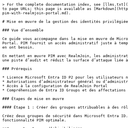
> For the complete documentation index, see [llms.txt](
to page URLs; this page is available as [Markdown](http
pim-with-realmjoin-portal.md).

# Mise en œuvre de la gestion des identités privilégiée
### Vue d’ensemble

Ce guide vous accompagne dans la mise en œuvre de Micro
Portal. PIM fournit un accès administratif juste à temp
en ont besoin.

En mettant en œuvre PIM avec RealmJoin, les administrat
une piste d’audit et réduit la surface d’attaque liée à
### Prérequis

* Licence Microsoft Entra ID P2 pour les utilisateurs n
* Autorisations d’administrateur général ou d’administr
* Accès à la configuration de RealmJoin Portal

* Compréhension de Entra ID Groups et des affectations 
### Étapes de mise en œuvre

#### Étape 1 : Créer des groupes attribuables à des rôl
Créez deux groupes de sécurité dans Microsoft Entra ID.
fonctionnalité PIM optimale.
