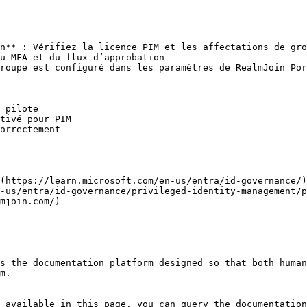
n** : Vérifiez la licence PIM et les affectations de gro
u MFA et du flux d’approbation

roupe est configuré dans les paramètres de RealmJoin Por
 pilote

tivé pour PIM

orrectement

(https://learn.microsoft.com/en-us/entra/id-governance/)

-us/entra/id-governance/privileged-identity-management/p
mjoin.com/)

s the documentation platform designed so that both human
m.

 available in this page, you can query the documentation