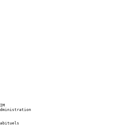
IM

dministration

abituels
