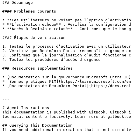
### Dépannage

#### Problèmes courants

* **Les utilisateurs ne voient pas l’option d’activatio
* **L’activation échoue** : Vérifiez la configuration d
* **Accès à RealmJoin refusé** : Confirmez que le bon g
#### Étapes de vérification

1. Testez le processus d’activation avec un utilisateur
2. Vérifiez que RealmJoin Portal reconnaît le groupe ac
3. Confirmez que la journalisation d’audit fonctionne c
4. Testez les procédures d’accès d’urgence

### Ressources supplémentaires

* [Documentation sur la gouvernance Microsoft Entra ID]
* [Bonnes pratiques PIM](https://learn.microsoft.com/en
* [Documentation de RealmJoin Portal](https://docs.real
---

# Agent Instructions

This documentation is published with GitBook. GitBook i
technical content effectively. Learn more at gitbook.co
## Querying This Documentation

If you need additional information that is not directly