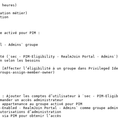
 heures)

ation métier)

tion

e activé pour PIM :

l - Admins` groupe

té (`sec - PIM-Eligibility - RealmJoin Portal - Admins`)

n selon les besoins

 [Affecter l’éligibilité à un groupe dans Privileged Ide
roups-assign-member-owner)

 : Ajouter les comptes d’utilisateur à `sec - PIM-Eligib
-Enabled - RealmJoin Portal - Admins` comme groupe admin