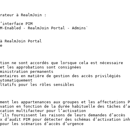
rateur à RealmJoin :

’interface PIM

M-Enabled - RealmJoin Portal - Admins`

à RealmJoin Portal

e

tion ne sont accordés que lorsque cela est nécessaire

et les approbations sont consignées

ministration permanents

entaires en matière de gestion des accès privilégiés

utomatiquement

ltatifs pour les rôles sensibles

ment les appartenances aux groupes et les affectations P
vation en fonction de la durée habituelle des tâches d’a
cation multifacteur pour l’activation

’ils fournissent les raisons de leurs demandes d’accès

x d’audit PIM pour détecter des schémas d’activation inh
pour les scénarios d’accès d’urgence
