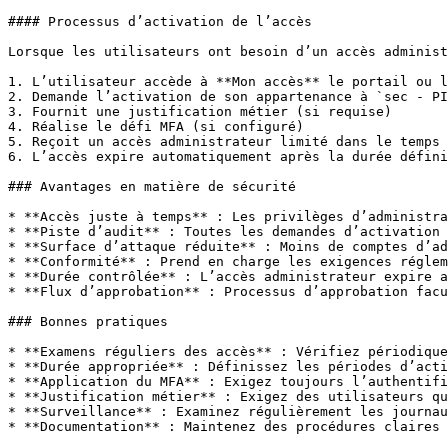
#### Processus d’activation de l’accès

Lorsque les utilisateurs ont besoin d’un accès administ
1. L’utilisateur accède à **Mon accès** le portail ou l
2. Demande l’activation de son appartenance à `sec - PI
3. Fournit une justification métier (si requise)

4. Réalise le défi MFA (si configuré)

5. Reçoit un accès administrateur limité dans le temps 
6. L’accès expire automatiquement après la durée défini
### Avantages en matière de sécurité

* **Accès juste à temps** : Les privilèges d’administra
* **Piste d’audit** : Toutes les demandes d’activation 
* **Surface d’attaque réduite** : Moins de comptes d’ad
* **Conformité** : Prend en charge les exigences réglem
* **Durée contrôlée** : L’accès administrateur expire a
* **Flux d’approbation** : Processus d’approbation facu
### Bonnes pratiques

* **Examens réguliers des accès** : Vérifiez périodique
* **Durée appropriée** : Définissez les périodes d’acti
* **Application du MFA** : Exigez toujours l’authentifi
* **Justification métier** : Exigez des utilisateurs qu
* **Surveillance** : Examinez régulièrement les journau
* **Documentation** : Maintenez des procédures claires 