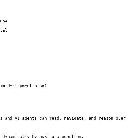
upe

tal

im-deployment-plan)

s and AI agents can read, navigate, and reason over 
 dynamically by asking a question.
