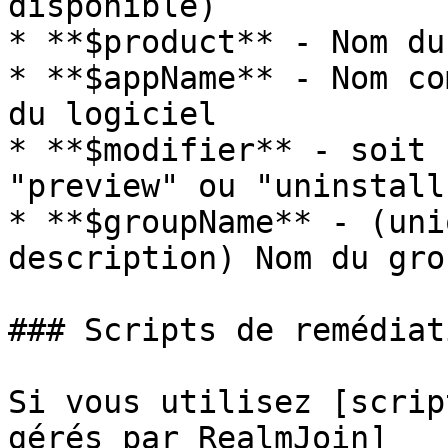
disponible)

* **$product** - Nom du
* **$appName** - Nom co
du logiciel

* **$modifier** - soit 
"preview" ou "uninstall"
* **$groupName** - (uni
description) Nom du gro
### Scripts de remédiati
Si vous utilisez [scrip
gérés par RealmJoin]