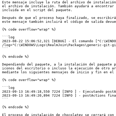
Este mensaje incluye la ruta del archivo de instalación
el archivo de instalación. También ayudará a encontrar 
incluida en el script del paquete.

Después de que el proceso haya finalizado, se escribirá
este mensaje también incluirá el código de salida devue
{% code overflow="wrap" %}

```log

2023-08-22 15:06:52,321 [DEBUG] - El comando ["C:\WINDO
/log="C:\WINDOWS\Logs\RealmJoin\Packages\generic-git-gi
```

{% endcode %}

Dependiendo del paquete, a la instalación del paquete p
iconos del escritorio o incluso la ejecución de otro ar
mediante los siguientes mensajes de inicio y fin en el 
{% code overflow="wrap" %}

```log

2023-09-13 16:49:18,550 7224 [INFO ] - Ejecutando postA
2023-09-13 16:49:20,894 7224 [INFO ] - postActions fina
```

{% endcode %}

El proceso de instalación de chocolatey se cerrará con 