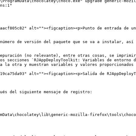
\ProgramData\chocolatey\choco.exe" upgrade generic-mozil
ns:1"

aacf805c82" alt=""><figcaption><p>Punto de entrada de un
número de versión del paquete que se va a instalar, así 
epuración (no relevante), entre otras cosas, se imprimir
os secciones `RJAppDeployToolkit: Variables de entorno d
a la otra y muestran variables y valores proporcionados 
19ca75da93" alt=""><figcaption><p>Salida de RJAppDeployT
ués del siguiente mensaje de registro:

mData\chocolatey\lib\generic-mozilla-firefox\tools\choco