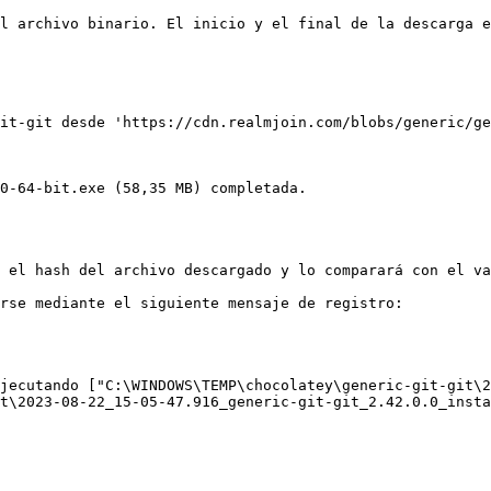
l archivo binario. El inicio y el final de la descarga e
it-git desde 'https://cdn.realmjoin.com/blobs/generic/ge
0-64-bit.exe (58,35 MB) completada.

 el hash del archivo descargado y lo comparará con el va
rse mediante el siguiente mensaje de registro:

jecutando ["C:\WINDOWS\TEMP\chocolatey\generic-git-git\2
t\2023-08-22_15-05-47.916_generic-git-git_2.42.0.0_insta