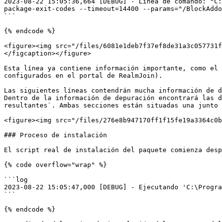
2023-08-22 15:05:36,664 [DEBUG] - Línea de comando: "C:
package-exit-codes --timeout=14400 --params="/BlockAddo
```

{% endcode %}

<figure><img src="/files/6081e1deb7f37ef8de31a3c057731f
</figcaption></figure>

Esta línea ya contiene información importante, como el 
configurados en el portal de RealmJoin).

Las siguientes líneas contendrán mucha información de d
Dentro de la información de depuración encontrará las d
resultantes`. Ambas secciones están situadas una junto 
<figure><img src="/files/276e8b947170ff1f15fe19a3364c0b
### Proceso de instalación

El script real de instalación del paquete comienza desp
{% code overflow="wrap" %}

```log

2023-08-22 15:05:47,000 [DEBUG] - Ejecutando 'C:\Progra
```

{% endcode %}
