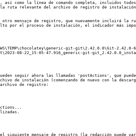
, así como la línea de comando completa, incluidos todos
la ruta relevante del archivo de registro de instalación
 otro mensaje de registro, que nuevamente incluirá la ru
lto por el proceso de instalación, el indicador más impo
WS\TEMP\chocolatey\generic-git-git\2.42.0.0\Git-2.42.0-6
t\2023-08-22_15-05-47.916_generic-git-git_2.42.0.0_insta
ueden seguir ahora las llamadas 'postActions', que puede
chivo de instalación (comenzando de nuevo con la descarg
archivo de registro:

ctions...

lizadas.

el siguiente mensaje de registro (la redacción puede var