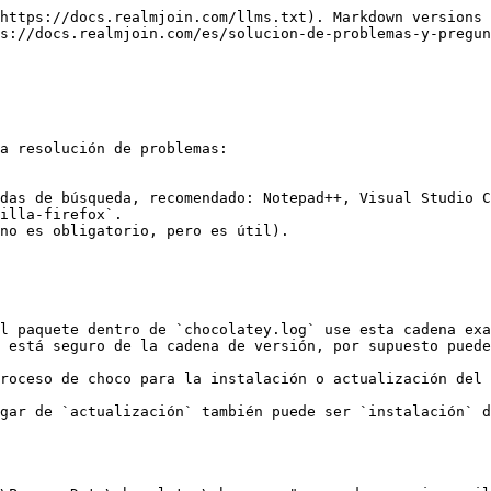
https://docs.realmjoin.com/llms.txt). Markdown versions 
s://docs.realmjoin.com/es/solucion-de-problemas-y-pregu
a resolución de problemas:

das de búsqueda, recomendado: Notepad++, Visual Studio C
illa-firefox`.

no es obligatorio, pero es útil).

l paquete dentro de `chocolatey.log` use esta cadena exa
 está seguro de la cadena de versión, por supuesto puede
roceso de choco para la instalación o actualización del 
gar de `actualización` también puede ser `instalación` d