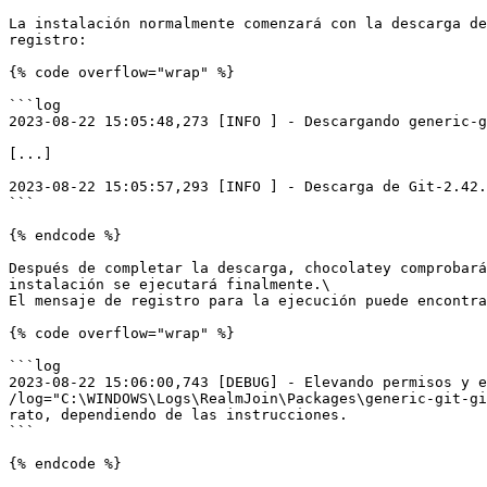
La instalación normalmente comenzará con la descarga de
registro:

{% code overflow="wrap" %}

```log

2023-08-22 15:05:48,273 [INFO ] - Descargando generic-g
[...]

2023-08-22 15:05:57,293 [INFO ] - Descarga de Git-2.42.
```

{% endcode %}

Después de completar la descarga, chocolatey comprobará
instalación se ejecutará finalmente.\

El mensaje de registro para la ejecución puede encontra
{% code overflow="wrap" %}

```log

2023-08-22 15:06:00,743 [DEBUG] - Elevando permisos y e
/log="C:\WINDOWS\Logs\RealmJoin\Packages\generic-git-gi
rato, dependiendo de las instrucciones.

```

{% endcode %}
