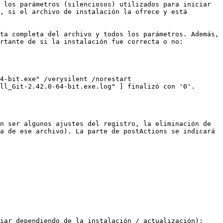
 los parámetros (silenciosos) utilizados para iniciar 
, si el archivo de instalación la ofrece y está 
ta completa del archivo y todos los parámetros. Además, 
rtante de si la instalación fue correcta o no:

4-bit.exe" /verysilent /norestart 
ll_Git-2.42.0-64-bit.exe.log" ] finalizó con '0'.

n ser algunos ajustes del registro, la eliminación de 
a de ese archivo). La parte de postActions se indicará 
iar dependiendo de la instalación / actualización):
