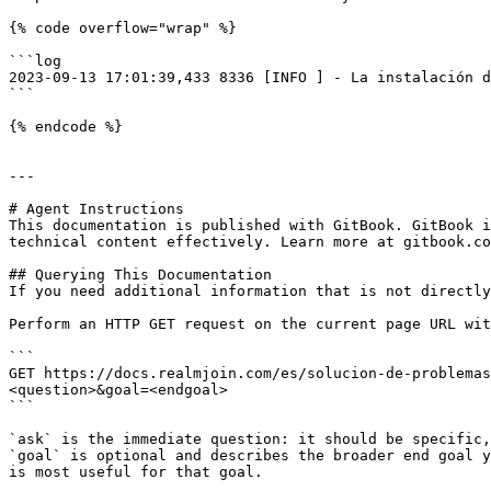
{% code overflow="wrap" %}

```log

2023-09-13 17:01:39,433 8336 [INFO ] - La instalación d
```

{% endcode %}

---

# Agent Instructions

This documentation is published with GitBook. GitBook i
technical content effectively. Learn more at gitbook.co
## Querying This Documentation

If you need additional information that is not directly
Perform an HTTP GET request on the current page URL wit
```

GET https://docs.realmjoin.com/es/solucion-de-problemas
<question>&goal=<endgoal>

```

`ask` is the immediate question: it should be specific,
`goal` is optional and describes the broader end goal y
is most useful for that goal.
