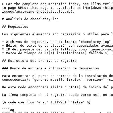
> For the complete documentation index, see [llms.txt](
to page URLs; this page is available as [Markdown](http
issues/analysing-chocolatey.log.md).

# Análisis de chocolatey.log

## Requisitos

Los siguientes elementos son necesarios o útiles para l
* Archivos de registro, especialmente `chocolatey.log`.

* Editor de texto de su elección con capacidades avanza
* ID del paquete del paquete fallido, como `generic-moz
* Marca de tiempo de la(s) instalación(es) fallida(s) (
## Estructura del archivo de registro

### Punto de entrada e información de depuración

Para encontrar el punto de entrada de la instalación de
consecuencia): `generic-mozilla-firefox --version=` (si
De este modo encontrará el/los punto(s) de inicio del p
La línea completa en el registro puede verse así, en lu
{% code overflow="wrap" fullWidth="false" %}

```log
