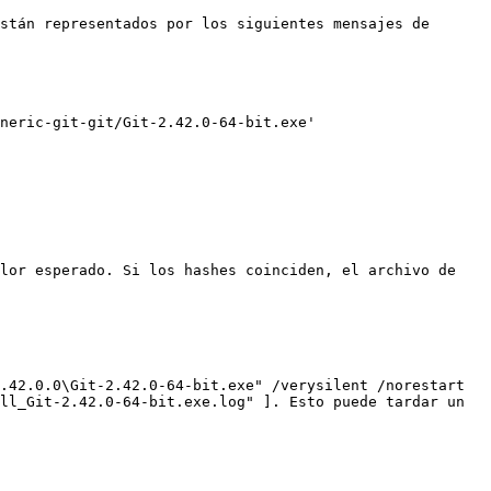
stán representados por los siguientes mensajes de 
neric-git-git/Git-2.42.0-64-bit.exe'

lor esperado. Si los hashes coinciden, el archivo de 
.42.0.0\Git-2.42.0-64-bit.exe" /verysilent /norestart 
ll_Git-2.42.0-64-bit.exe.log" ]. Esto puede tardar un 