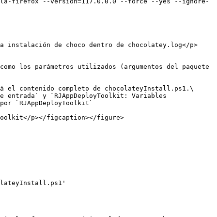
la-firefox --version=117.0.0.0 --force --yes --ignore-
a instalación de choco dentro de chocolatey.log</p>
como los parámetros utilizados (argumentos del paquete 
á el contenido completo de chocolateyInstall.ps1.\

e entrada` y `RJAppDeployToolkit: Variables 
por `RJAppDeployToolkit`

oolkit</p></figcaption></figure>

lateyInstall.ps1'
