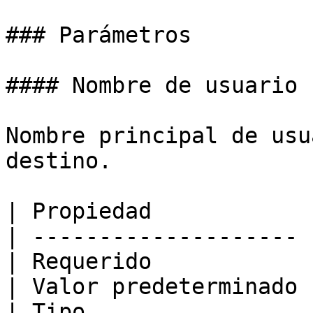
### Parámetros

#### Nombre de usuario

Nombre principal de usu
destino.

| Propiedad            
| -------------------- 
| Requerido            
| Valor predeterminado 
| Tipo                 