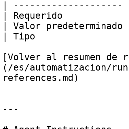
| -------------------- 
| Requerido            
| Valor predeterminado 
| Tipo                 
[Volver al resumen de r
(/es/automatizacion/run
references.md)

---
