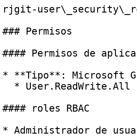
rjgit-user\_security\_r
### Permisos

#### Permisos de aplicac
* **Tipo**: Microsoft Gr
  * User.ReadWrite.All

#### roles RBAC

* Administrador de usuar