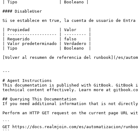
| Tipo                 | Booleano |

#### DisableUser

Si se establece en true, la cuenta de usuario de Entra 
| Propiedad            | Valor     |

| -------------------- | --------- |

| Requerido            | falso     |

| Valor predeterminado | Verdadero |

| Tipo                 | Booleano  |

[Volver al resumen de referencia del runbook](/es/autom
---

# Agent Instructions

This documentation is published with GitBook. GitBook i
technical content effectively. Learn more at gitbook.co
## Querying This Documentation

If you need additional information that is not directly
Perform an HTTP GET request on the current page URL wit
```

GET https://docs.realmjoin.com/es/automatizacion/runboo
```
