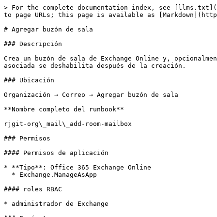
> For the complete documentation index, see [llms.txt](
to page URLs; this page is available as [Markdown](http
# Agregar buzón de sala

### Descripción

Crea un buzón de sala de Exchange Online y, opcionalmen
asociada se deshabilita después de la creación.

### Ubicación

Organización → Correo → Agregar buzón de sala

**Nombre completo del runbook**

rjgit-org\_mail\_add-room-mailbox

### Permisos

#### Permisos de aplicación

* **Tipo**: Office 365 Exchange Online

  * Exchange.ManageAsApp

#### roles RBAC

* administrador de Exchange
