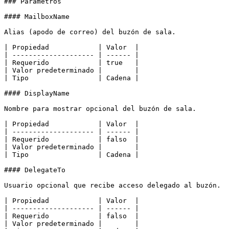
### Parámetros

#### MailboxName

Alias (apodo de correo) del buzón de sala.

| Propiedad            | Valor  |

| -------------------- | ------ |

| Requerido            | true   |

| Valor predeterminado |        |

| Tipo                 | Cadena |

#### DisplayName

Nombre para mostrar opcional del buzón de sala.

| Propiedad            | Valor  |

| -------------------- | ------ |

| Requerido            | falso  |

| Valor predeterminado |        |

| Tipo                 | Cadena |

#### DelegateTo

Usuario opcional que recibe acceso delegado al buzón.

| Propiedad            | Valor  |

| -------------------- | ------ |

| Requerido            | falso  |

| Valor predeterminado |        |
