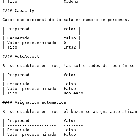
| Tipo                 | Cadena |

#### Capacity

Capacidad opcional de la sala en número de personas.

| Propiedad            | Valor |

| -------------------- | ----- |

| Requerido            | falso |

| Valor predeterminado | 0     |

| Tipo                 | Int32 |

#### AutoAccept

Si se establece en true, las solicitudes de reunión se 
| Propiedad            | Valor    |

| -------------------- | -------- |

| Requerido            | falso    |

| Valor predeterminado | Falso    |

| Tipo                 | Booleano |

#### Asignación automática

Si se establece en true, el buzón se asigna automáticam
| Propiedad            | Valor    |

| -------------------- | -------- |

| Requerido            | falso    |

| Valor predeterminado | Falso    |
