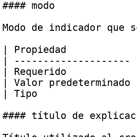
#### modo

Modo de indicador que s
| Propiedad            
| -------------------- 
| Requerido            
| Valor predeterminado 
| Tipo                 
#### título de explicaci