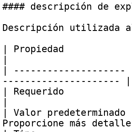
#### descripción de exp
Descripción utilizada a
| Propiedad            | Valor                         
|

| -------------------- 
--------------------- |

| Requerido            | falso                         
|

| Valor predeterminado 
Proporcione más detalles