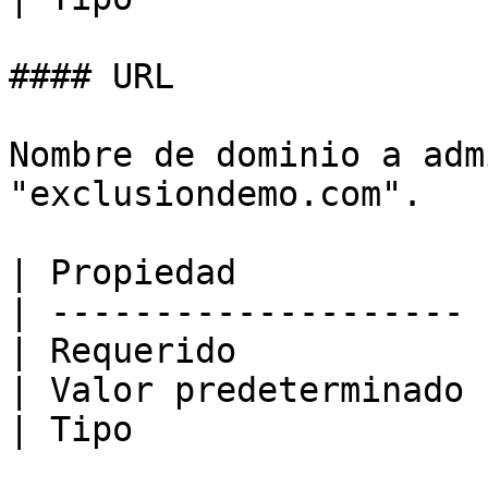
#### URL

Nombre de dominio a adm
"exclusiondemo.com".

| Propiedad            
| -------------------- 
| Requerido            
| Valor predeterminado 
| Tipo                 