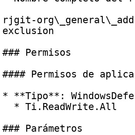
rjgit-org\_general\_add
exclusion

### Permisos

#### Permisos de aplicac
* **Tipo**: WindowsDefe
  * Ti.ReadWrite.All

### Parámetros
