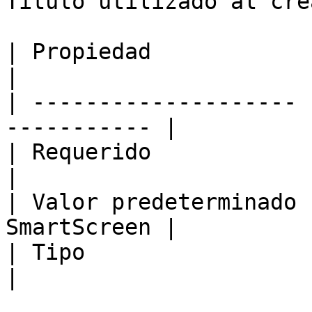
Título utilizado al cre
| Propiedad            | Valor                 
|

| -------------------- 
----------- |

| Requerido            | falso                 
|

| Valor predeterminado 
SmartScreen |

| Tipo                 | Cadena               
|
