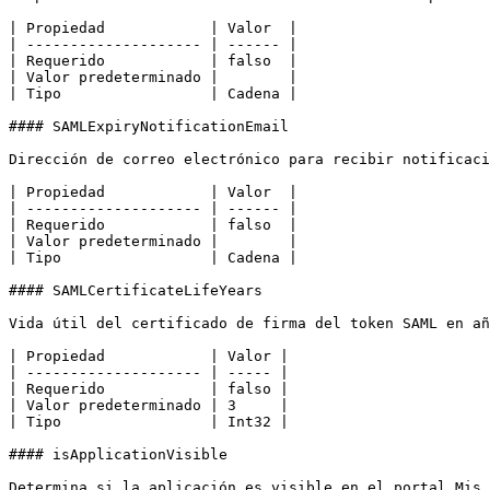
| Propiedad            | Valor  |

| -------------------- | ------ |

| Requerido            | falso  |

| Valor predeterminado |        |

| Tipo                 | Cadena |

#### SAMLExpiryNotificationEmail

Dirección de correo electrónico para recibir notificaci
| Propiedad            | Valor  |

| -------------------- | ------ |

| Requerido            | falso  |

| Valor predeterminado |        |

| Tipo                 | Cadena |

#### SAMLCertificateLifeYears

Vida útil del certificado de firma del token SAML en añ
| Propiedad            | Valor |

| -------------------- | ----- |

| Requerido            | falso |

| Valor predeterminado | 3     |

| Tipo                 | Int32 |

#### isApplicationVisible

Determina si la aplicación es visible en el portal Mis 