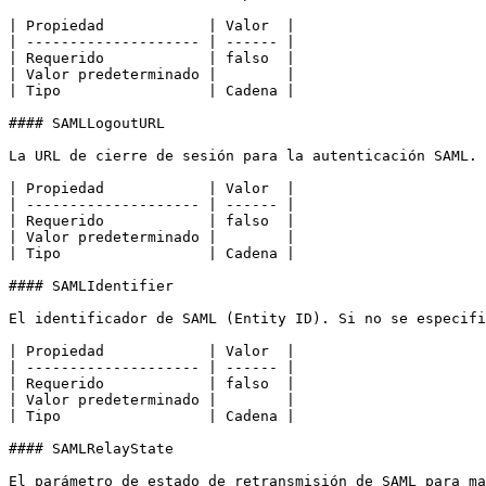
| Propiedad            | Valor  |

| -------------------- | ------ |

| Requerido            | falso  |

| Valor predeterminado |        |

| Tipo                 | Cadena |

#### SAMLLogoutURL

La URL de cierre de sesión para la autenticación SAML.

| Propiedad            | Valor  |

| -------------------- | ------ |

| Requerido            | falso  |

| Valor predeterminado |        |

| Tipo                 | Cadena |

#### SAMLIdentifier

El identificador de SAML (Entity ID). Si no se especifi
| Propiedad            | Valor  |

| -------------------- | ------ |

| Requerido            | falso  |

| Valor predeterminado |        |

| Tipo                 | Cadena |

#### SAMLRelayState

El parámetro de estado de retransmisión de SAML para ma