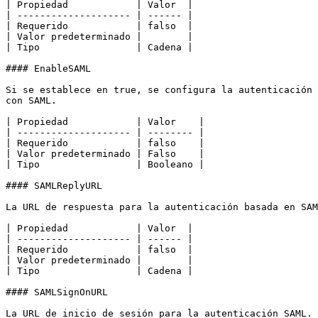
| Propiedad            | Valor  |

| -------------------- | ------ |

| Requerido            | falso  |

| Valor predeterminado |        |

| Tipo                 | Cadena |

#### EnableSAML

Si se establece en true, se configura la autenticación 
con SAML.

| Propiedad            | Valor    |

| -------------------- | -------- |

| Requerido            | falso    |

| Valor predeterminado | Falso    |

| Tipo                 | Booleano |

#### SAMLReplyURL

La URL de respuesta para la autenticación basada en SAM
| Propiedad            | Valor  |

| -------------------- | ------ |

| Requerido            | falso  |

| Valor predeterminado |        |

| Tipo                 | Cadena |

#### SAMLSignOnURL

La URL de inicio de sesión para la autenticación SAML.
