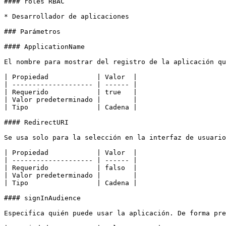
#### roles RBAC

* Desarrollador de aplicaciones

### Parámetros

#### ApplicationName

El nombre para mostrar del registro de la aplicación qu
| Propiedad            | Valor  |

| -------------------- | ------ |

| Requerido            | true   |

| Valor predeterminado |        |

| Tipo                 | Cadena |

#### RedirectURI

Se usa solo para la selección en la interfaz de usuario
| Propiedad            | Valor  |

| -------------------- | ------ |

| Requerido            | falso  |

| Valor predeterminado |        |

| Tipo                 | Cadena |

#### signInAudience

Especifica quién puede usar la aplicación. De forma pre