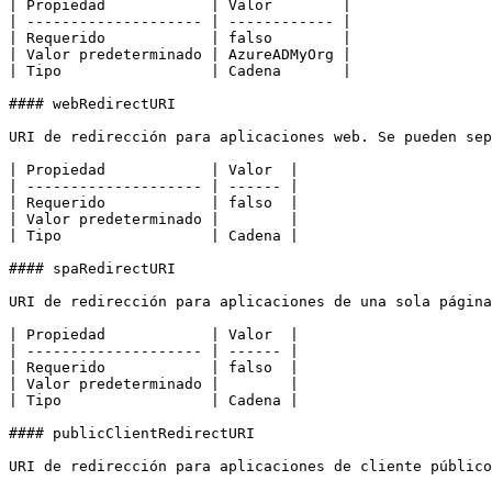
| Propiedad            | Valor        |

| -------------------- | ------------ |

| Requerido            | falso        |

| Valor predeterminado | AzureADMyOrg |

| Tipo                 | Cadena       |

#### webRedirectURI

URI de redirección para aplicaciones web. Se pueden sep
| Propiedad            | Valor  |

| -------------------- | ------ |

| Requerido            | falso  |

| Valor predeterminado |        |

| Tipo                 | Cadena |

#### spaRedirectURI

URI de redirección para aplicaciones de una sola página
| Propiedad            | Valor  |

| -------------------- | ------ |

| Requerido            | falso  |

| Valor predeterminado |        |

| Tipo                 | Cadena |

#### publicClientRedirectURI

URI de redirección para aplicaciones de cliente público