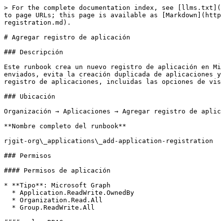
> For the complete documentation index, see [llms.txt](
to page URLs; this page is available as [Markdown](http
registration.md).

# Agregar registro de aplicación

### Descripción

Este runbook crea un nuevo registro de aplicación en Mi
enviados, evita la creación duplicada de aplicaciones y
registro de aplicaciones, incluidas las opciones de vis
### Ubicación

Organización → Aplicaciones → Agregar registro de aplic
**Nombre completo del runbook**

rjgit-org\_applications\_add-application-registration

### Permisos

#### Permisos de aplicación

* **Tipo**: Microsoft Graph

  * Application.ReadWrite.OwnedBy

  * Organization.Read.All

  * Group.ReadWrite.All
