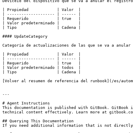
DeviceId del dispositivo que se va a anular el registro
| Propiedad            | Valor  |

| -------------------- | ------ |

| Requerido            | true   |

| Valor predeterminado |        |

| Tipo                 | Cadena |

#### UpdateCategory

Categoría de actualizaciones de las que se va a anular 
| Propiedad            | Valor  |

| -------------------- | ------ |

| Requerido            | true   |

| Valor predeterminado | todos  |

| Tipo                 | Cadena |

[Volver al resumen de referencia del runbook](/es/autom
---

# Agent Instructions

This documentation is published with GitBook. GitBook i
technical content effectively. Learn more at gitbook.co
## Querying This Documentation

If you need additional information that is not directly