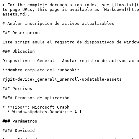
> For the complete documentation index, see [llms.txt](
to page URLs; this page is available as [Markdown](http
assets.md).

# Anular inscripción de activos actualizables

### Descripción

Este script anula el registro de dispositivos de Window
### Ubicación

Dispositivo → General → Anular registro de activos actu
**Nombre completo del runbook**

rjgit-device\_general\_unenroll-updatable-assets

### Permisos

#### Permisos de aplicación

* **Tipo**: Microsoft Graph

  * WindowsUpdates.ReadWrite.All

### Parámetros

#### DeviceId
