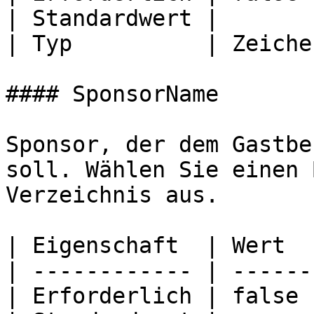
| Standardwert |       
| Typ          | Zeiche
#### SponsorName

Sponsor, der dem Gastbe
soll. Wählen Sie einen 
Verzeichnis aus.

| Eigenschaft  | Wert  
| ------------ | ------
| Erforderlich | false 