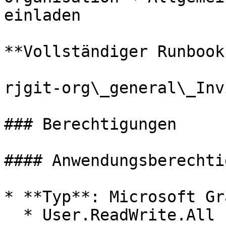
einladen

**Vollständiger Runbook
rjgit-org\_general\_Inv
### Berechtigungen

#### Anwendungsberechti
* **Typ**: Microsoft Gra
  * User.ReadWrite.All
