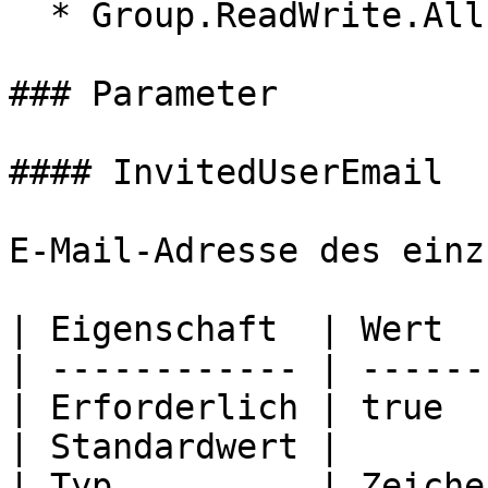
  * Group.ReadWrite.All

### Parameter

#### InvitedUserEmail

E-Mail-Adresse des einz
| Eigenschaft  | Wert  
| ------------ | ------
| Erforderlich | true  
| Standardwert |       
| Typ          | Zeiche