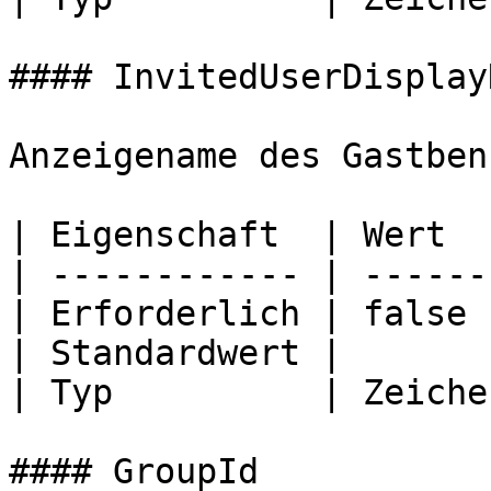
#### InvitedUserDisplayN
Anzeigename des Gastben
| Eigenschaft  | Wert  
| ------------ | ------
| Erforderlich | false 
| Standardwert |       
| Typ          | Zeiche
#### GroupId
