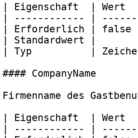
| Eigenschaft  | Wert  
| ------------ | ------
| Erforderlich | false 
| Standardwert |       
| Typ          | Zeiche
#### CompanyName

Firmenname des Gastbenu
| Eigenschaft  | Wert  
| ------------ | ------