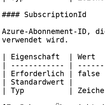
#### SubscriptionId

Azure-Abonnement-ID, di
verwendet wird.

| Eigenschaft  | Wert  
| ------------ | ------
| Erforderlich | false 
| Standardwert |       
| Typ          | Zeiche