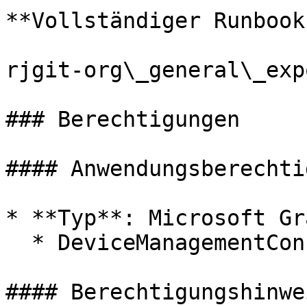
**Vollständiger Runbook
rjgit-org\_general\_exp
### Berechtigungen

#### Anwendungsberechti
* **Typ**: Microsoft Gra
  * DeviceManagementConfiguration.Read.All

#### Berechtigungshinwei