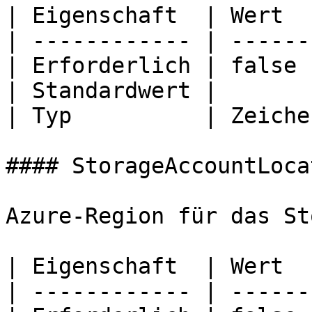
| Eigenschaft  | Wert  
| ------------ | ------
| Erforderlich | false 
| Standardwert |       
| Typ          | Zeiche
#### StorageAccountLocat
Azure-Region für das St
| Eigenschaft  | Wert  
| ------------ | ------