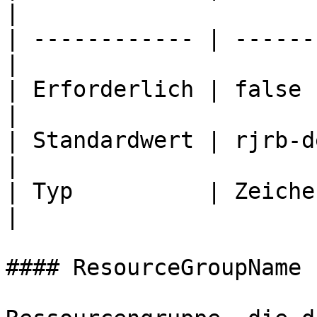
|

| ------------ | ------
|

| Erforderlich | false                            
|

| Standardwert | rjrb-d
|

| Typ          | Zeichenfolge          
|

#### ResourceGroupName
