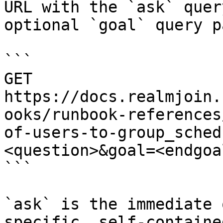
URL with the `ask` quer
optional `goal` query p
```

GET 
https://docs.realmjoin.
ooks/runbook-references
of-users-to-group_sched
<question>&goal=<endgoal
```

`ask` is the immediate 
specific, self-containe