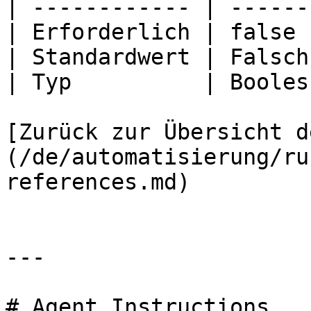
| ------------ | -------
| Erforderlich | false  
| Standardwert | Falsch 
| Typ          | Boolesc
[Zurück zur Übersicht d
(/de/automatisierung/ru
references.md)

---

# Agent Instructions
