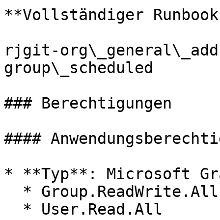
**Vollständiger Runbook
rjgit-org\_general\_add
group\_scheduled

### Berechtigungen

#### Anwendungsberechti
* **Typ**: Microsoft Gra
  * Group.ReadWrite.All

  * User.Read.All
