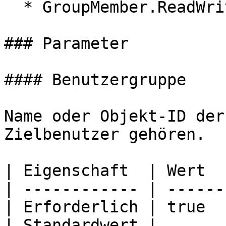
  * GroupMember.ReadWrite.All

### Parameter

#### Benutzergruppe

Name oder Objekt-ID der
Zielbenutzer gehören.

| Eigenschaft  | Wert  
| ------------ | ------
| Erforderlich | true  
| Standardwert |       