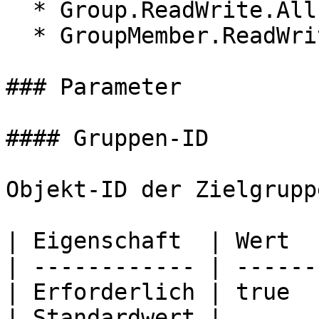
  * Group.ReadWrite.All

  * GroupMember.ReadWrite.All

### Parameter

#### Gruppen-ID

Objekt-ID der Zielgruppe
| Eigenschaft  | Wert  
| ------------ | ------
| Erforderlich | true  
| Standardwert |       